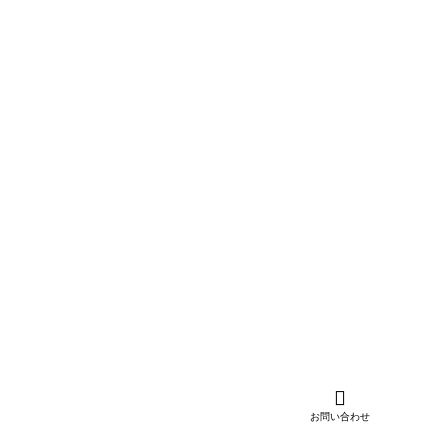
メール
アドレス
(確認用)
[必須]
電話番号
[必須]
その他 ご質問・ご要望
お問い合わせ