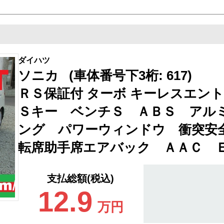
ダイハツ
ソニカ (車体番号下3桁: 617)
ＲＳ保証付 ターボ キーレスエ
Ｓキー ベンチＳ ＡＢＳ アル
ング パワーウィンドウ 衝突安
転席助手席エアバック ＡＡＣ 
支払総額(税込)
12.9
万円