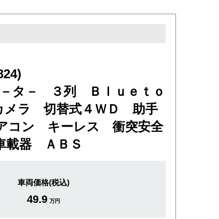
24)
ヒ－タ－ ３列 Ｂｌｕｅｔｏ
カメラ 切替式４ＷＤ 助手
アコン キーレス 衝突安全
車載器 ＡＢＳ
車両価格(税込)
49.9
万円