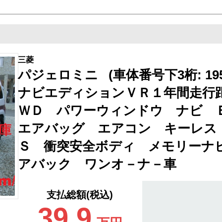
三菱
パジェロミニ (車体番号下3桁: 195
ナビエディションＶＲ１年間走行距
ＷＤ パワーウィンドウ ナビ 
エアバッグ エアコン キーレス
Ｓ 衝突安全ボディ メモリーナ
アバック ワンオ－ナ－車
支払総額(税込)
39.9