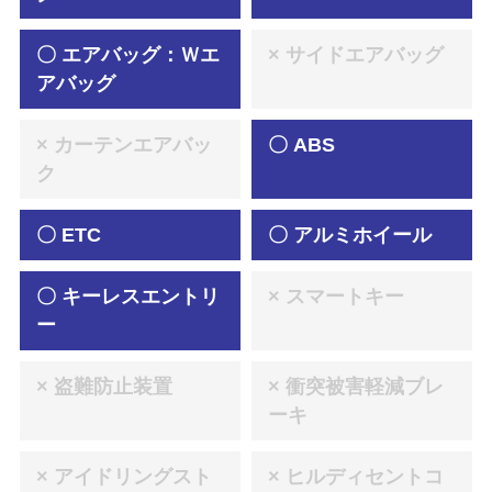
〇 エアバッグ：Ｗエ
× サイドエアバッグ
アバッグ
× カーテンエアバッ
〇 ABS
ク
〇 ETC
〇 アルミホイール
〇 キーレスエントリ
× スマートキー
ー
× 盗難防止装置
× 衝突被害軽減ブレ
ーキ
× アイドリングスト
× ヒルディセントコ