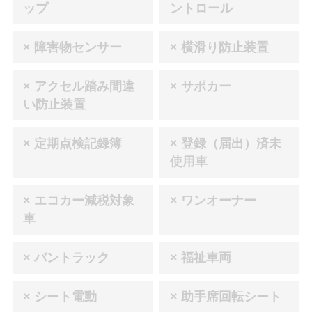
ップ
ントロール
× 障害物センサー
× 横滑り防止装置
× アクセル踏み間違
× サポカー
い防止装置
× 定期点検記録簿
× 登録（届出）済未
使用車
× エコカー減税対象
× ワンオーナー
車
× バントラック
× 福祉車両
× シート電動
× 助手席回転シート