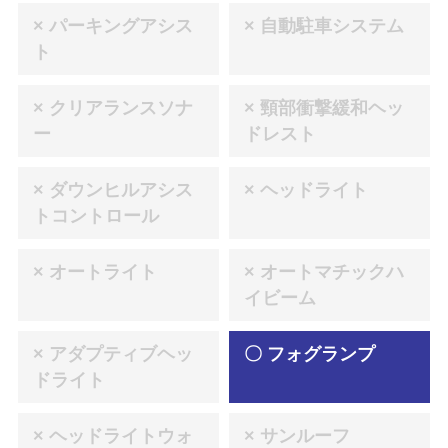
× パーキングアシス
× 自動駐車システム
ト
× クリアランスソナ
× 頸部衝撃緩和ヘッ
ー
ドレスト
× ダウンヒルアシス
× ヘッドライト
トコントロール
× オートライト
× オートマチックハ
イビーム
× アダプティブヘッ
〇 フォグランプ
ドライト
× ヘッドライトウォ
× サンルーフ