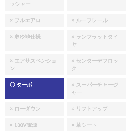
ッシャー
× フルエアロ
× ルーフレール
× 寒冷地仕様
× ランフラットタイ
ヤ
× エアサスペンショ
× センターデフロッ
ン
ク
〇 ターボ
× スーパーチャージ
ャー
× ローダウン
× リフトアップ
× 100V電源
× 革シート