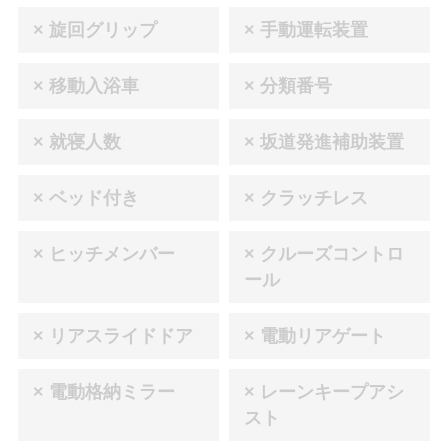
× 旋回グリップ
× 手動運転装置
× 移動入浴車
× 分類番号
× 就寝人数
× 坂道発進補助装置
× ベッド付き
× クラッチレス
× ヒッチメンバー
× クルーズコントロ
ール
× リアスライドドア
× 電動リアゲート
× 電動格納ミラー
× レーンキープアシ
スト