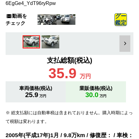
6EgGe4_YdT96ryRpw
動画を
グー
鑑定
チェック
支払総額(税込)
35.9
万円
車両価格(税込)
業販価格(税込)
25.9
30.0
万円
万円
※ 総支払額には自動車税は含まれておりません。購入時期によっ
て税額は変わります。
2005年(平成17年)1月 / 9.8万km / 修復歴： / 車検：