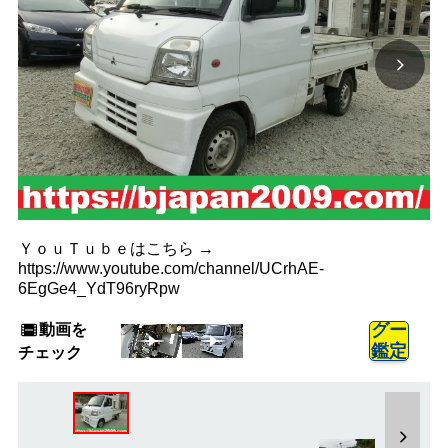
ＹｏｕＴｕｂｅはこちら →
https://www.youtube.com/channel/UCrhAE-
6EgGe4_YdT96ryRpw
動画を
グー
鑑定
チェック