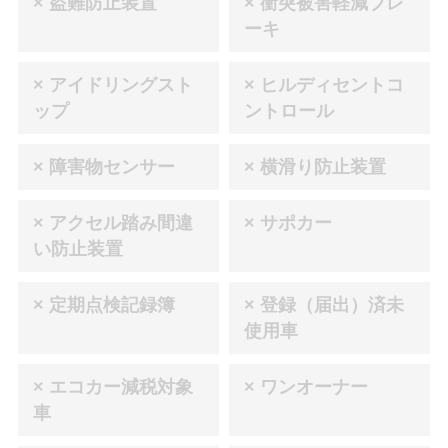
× 盗難防止装置
× 衝突被害軽減ブレ
ーキ
× アイドリングスト
× ヒルディセントコ
ップ
ントロール
× 障害物センサー
× 横滑り防止装置
× アクセル踏み間違
× サポカー
い防止装置
× 定期点検記録簿
× 登録（届出）済未
使用車
× エコカー減税対象
× ワンオーナー
車