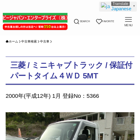
▼
Japanese
SEARCH
FAVORITE
MENU
ホーム
中古車検索
中古車
三菱 / ミニキャブトラック / 保証付
パートタイム４ＷＤ 5MT
2000年(平成12年) 1月 登録No：5366