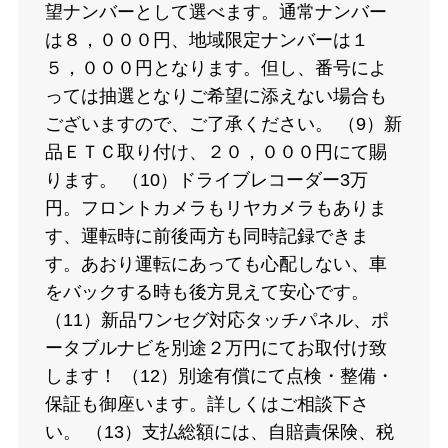
望ナンバーとして選べます。通常ナンバー
は８，０００円、地域限定ナンバーは１
５，０００円となります。但し、番号によ
っては抽選となりご希望に添えない場合も
ございますので、ご了承ください。 （9）新
品ＥＴＣ取り付け、２０，０００円にて賜
ります。 （10）ドライブレコーダー3万
円。フロントカメラもリヤカメラもありま
す、運転時に前後両方も同時記録できま
す。あおり運転にあっても心配しない、車
をバックする時も後方見えて安心です。
（11）新品ワンセグ対応タッチパネル、ポ
ータブルナビを別途２万円にてお取付け致
します！ （12）別途有償にて点検・整備・
保証も御座います。詳しくはご相談下さ
い。 （13）支払総額には、自賠責保険、税