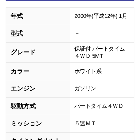
年式
2000年(平成12年) 1月
型式
－
保証付 パートタイム
グレード
４ＷＤ 5MT
カラー
ホワイト系
エンジン
ガソリン
駆動方式
パートタイム４ＷＤ
ミッション
５速ＭＴ