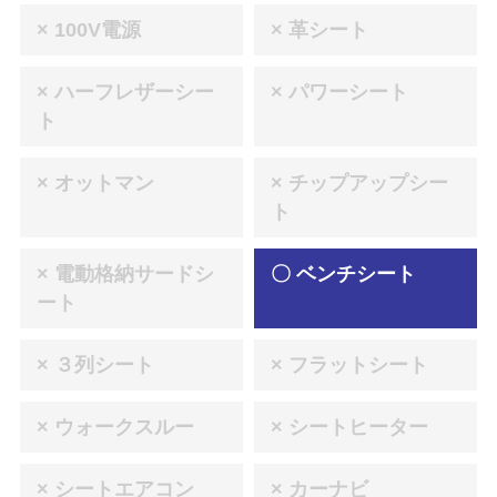
× 100V電源
× 革シート
× ハーフレザーシー
× パワーシート
ト
× オットマン
× チップアップシー
ト
× 電動格納サードシ
〇 ベンチシート
ート
× ３列シート
× フラットシート
× ウォークスルー
× シートヒーター
× シートエアコン
× カーナビ