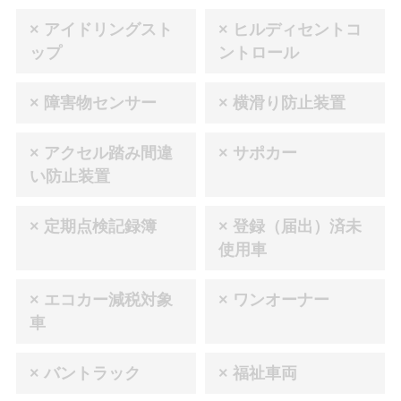
× アイドリングスト
× ヒルディセントコ
ップ
ントロール
× 障害物センサー
× 横滑り防止装置
× アクセル踏み間違
× サポカー
い防止装置
× 定期点検記録簿
× 登録（届出）済未
使用車
× エコカー減税対象
× ワンオーナー
車
× バントラック
× 福祉車両