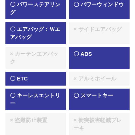
〇 パワーステアリン
〇 パワーウィンドウ
グ
〇 エアバッグ：Ｗエ
× サイドエアバッグ
アバッグ
× カーテンエアバッ
〇 ABS
ク
〇 ETC
× アルミホイール
〇 キーレスエントリ
〇 スマートキー
ー
× 盗難防止装置
× 衝突被害軽減ブレ
ーキ