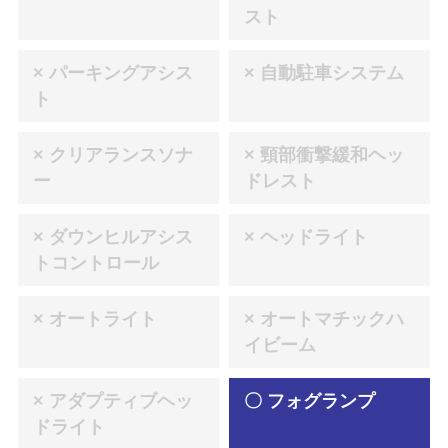
スト
× パーキングアシス
× 自動駐車システム
ト
× クリアランスソナ
× 頸部衝撃緩和ヘッ
ー
ドレスト
× ダウンヒルアシス
× ヘッドライト
トコントロール
× オートライト
× オートマチックハ
イビーム
× アダプティブヘッ
〇 フォグランプ
ドライト