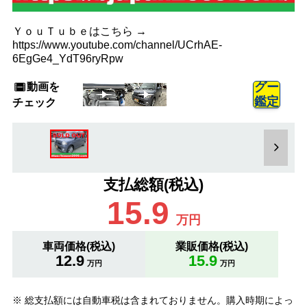
ＹｏｕＴｕｂｅはこちら →
https://www.youtube.com/channel/UCrhAE-
6EgGe4_YdT96ryRpw
動画を
グー
鑑定
チェック
支払総額(税込)
15.9
万円
車両価格(税込)
業販価格(税込)
12.9
15.9
万円
万円
※ 総支払額には自動車税は含まれておりません。購入時期によっ