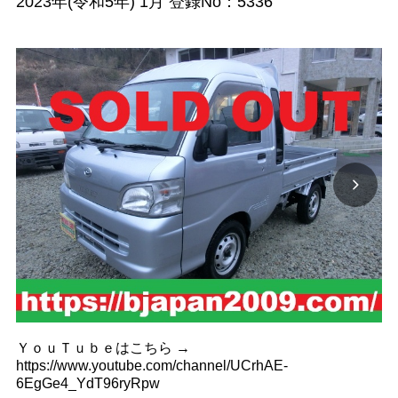
2023年(令和5年) 1月 登録No：5336
ＹｏｕＴｕｂｅはこちら →
https://www.youtube.com/channel/UCrhAE-
6EgGe4_YdT96ryRpw