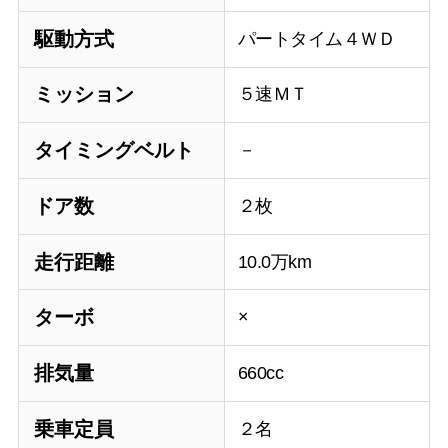
駆動方式
パートタイム４ＷＤ
ミッション
５速ＭＴ
タイミングベルト
－
ドア数
２枚
走行距離
10.0万km
ターボ
×
排気量
660cc
乗車定員
２名