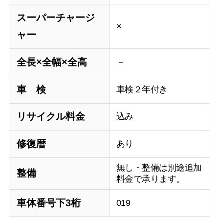
スーパーチャージ
×
ャー
全長×全幅×全高
－
車 検
車検２年付き
リサイクル料金
込み
修復暦
あり
無し・整備は別途追加
整備
料金で承ります。
車体番号下3桁
019