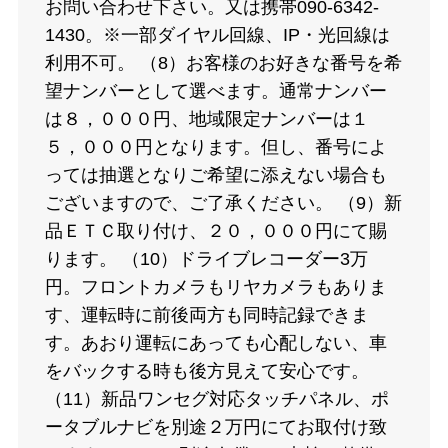
お問い合わせ下さい。又は携帯090-6342-
1430。※一部ダイヤル回線、IP・光回線は
利用不可。 （8）お客様のお好きな番号を希
望ナンバーとして選べます。通常ナンバー
は８，０００円、地域限定ナンバーは１
５，０００円となります。但し、番号によ
っては抽選となりご希望に添えない場合も
ございますので、ご了承ください。 （9）新
品ＥＴＣ取り付け、２０，０００円にて賜
ります。 （10）ドライブレコーダー3万
円。フロントカメラもリヤカメラもありま
す、運転時に前後両方も同時記録できま
す。あおり運転にあっても心配しない、車
をバックする時も後方見えて安心です。
（11）新品ワンセグ対応タッチパネル、ポ
ータブルナビを別途２万円にてお取付け致