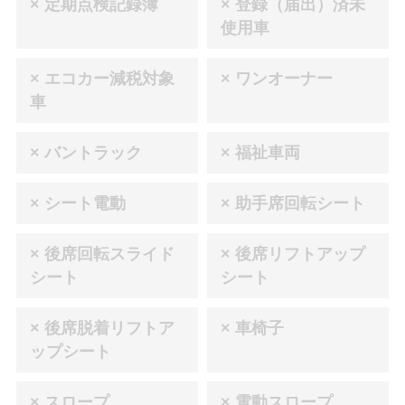
× 定期点検記録簿
× 登録（届出）済未
使用車
× エコカー減税対象
× ワンオーナー
車
× バントラック
× 福祉車両
× シート電動
× 助手席回転シート
× 後席回転スライド
× 後席リフトアップ
シート
シート
× 後席脱着リフトア
× 車椅子
ップシート
× スロープ
× 電動スロープ