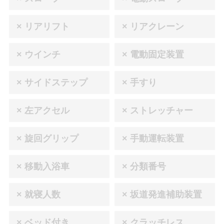
× リアリフト
× リアクレーン
× ウインチ
× 電動固定装置
× サイドステップ
× 手すり
× 左アクセル
× ストレッチャー
× 旋回グリップ
× 手動運転装置
× 移動入浴車
× 分類番号
× 就寝人数
× 坂道発進補助装置
× ベッド付き
× クラッチレス