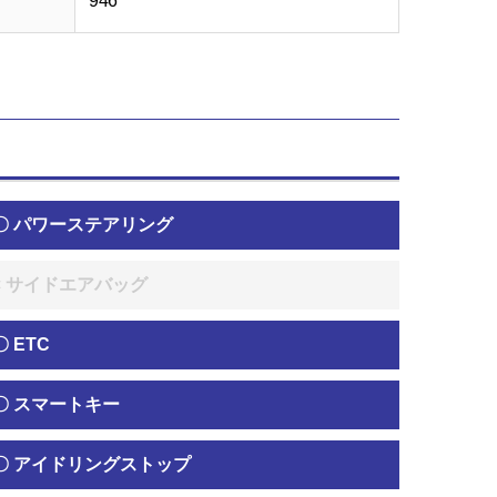
946
〇 パワーステアリング
× サイドエアバッグ
〇 ETC
〇 スマートキー
〇 アイドリングストップ