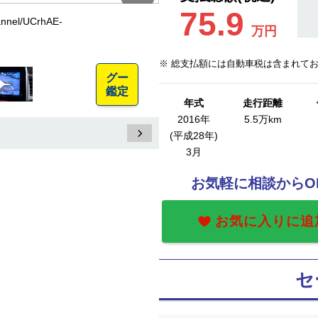
75.9
nel/UCrhAE-
万円
※ 総支払額には自動車税は含まれて
グー
鑑定
年式
走行距離
2016年
5.5万km
(平成28年)
3月
お気軽に相談からO
セ