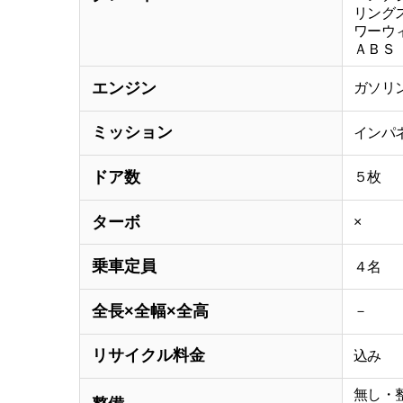
リング
ワーウ
ＡＢＳ
エンジン
ガソリ
ミッション
インパ
ドア数
５枚
ターボ
×
乗車定員
４名
全長×全幅×全高
－
リサイクル料金
込み
無し・