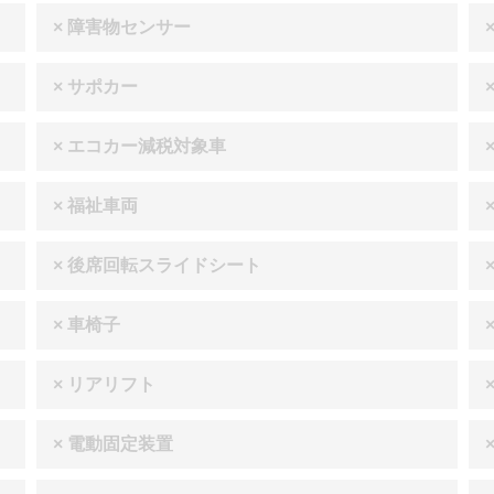
× 障害物センサー
× サポカー
× エコカー減税対象車
× 福祉車両
× 後席回転スライドシート
× 車椅子
× リアリフト
× 電動固定装置