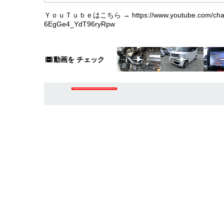
ＹｏｕＴｕｂｅはこちら → https://www.youtube.com/chan
6EgGe4_YdT96ryRpw
動画を
チェック