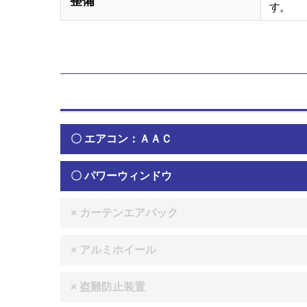
整備
す。
〇 エアコン：ＡＡＣ
〇 パワーウィンドウ
× カーテンエアバック
× アルミホイール
× 盗難防止装置