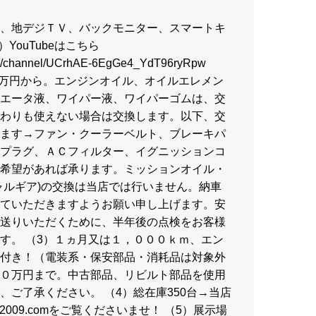
、地デジＴＶ、バックモニター、スマートキ
YouTubeはこちら
om/channel/UCrhAE-6EgGe4_YdT96ryRpw
６万円から。エンジンオイル、オイルエレメン
エータ液、ワイパー液、ワイパーゴムは、交
わりも使えない場合は交換します。以下、交
ます→ファン・クーラーベルト、ブレーキパ
プラグ、ＡＣフィルター、イグニッションコ
希望があれば承ります。ミッションオイル・
ャルギア)の交換は当店では行いません。納車
ていただきますようお願い申し上げます。安
送りいただくために、半年後の点検をお客様
す。 （3）１ヵ月又は１，０００ｋｍ、エン
付き！（電装系・保安部品・消耗品は対象外
０万円まで。中古部品、リビルト部品を使用
、ご了承ください。 （4）総在庫350台→当店
apan2009.comをご覧くださいませ！ （5）展示場