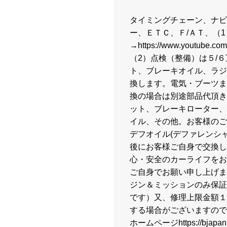
タイミングチェーン、ナビ
ー、ＥＴＣ、Ｆ/ＡＴ、（1）
→https://www.youtube.c
（2）点検（整備）は５/
ト、ブレーキオイル、ラジ
換します。電気・ブーツま
換の場合は別途部品代頂き
ット、ブレーキローター、
イル、その他。お客様のご
デフオイル(デファレンシ
後にお客様ご自身で交換し
心・安全のカーライフをお
ご自身でお願い申し上げま
ジン＆ミッションのみ保証
です）又、修理上限金額１
する場合がございますので
ホームページhttps://bj