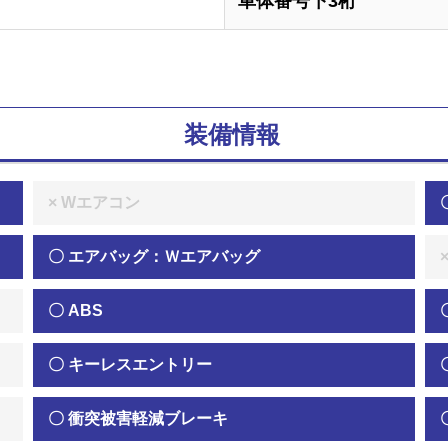
車体番号下3桁
装備情報
× Wエアコン
〇 エアバッグ：Ｗエアバッグ
〇 ABS
〇 キーレスエントリー
〇 衝突被害軽減ブレーキ