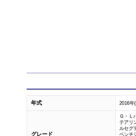
年式
2016年
Ｇ・Ｌ
テアリ
ルセグ
グレード
ベンチ