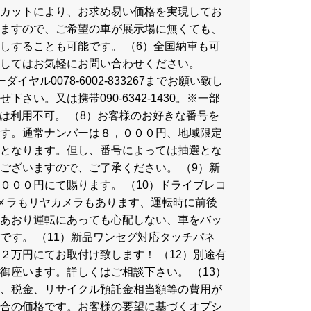
カットにより、お求め易い価格を実現してお
ますので、ご希望の車が展示場に無くても、
しすることも可能です。 （6）全国納車も可
してはお気軽にお問い合わせください。
イヤル0078-6002-833267までお願い致し
さい。又は携帯090-6342-1430。※一部
線は利用不可。 （8）お客様のお好きな番号を
す。通常ナンバーは８，０００円、地域限定
となります。但し、番号によっては抽選とな
ございますので、ご了承ください。 （9）新
０００円にて賜ります。 （10）ドライブレコ
メラもリヤカメラもあります、運転時に前後
あおり運転にあっても心配しない、車をバッ
です。 （11）新品ワンセグ対応タッチパネ
２万円にてお取付け致します！ （12）別途有
御座います。詳しくはご相談下さい。 （13）
、税金、リサイクル預託金相当額等の費用が
合の価格です。お客様の要望に基づくオプシ