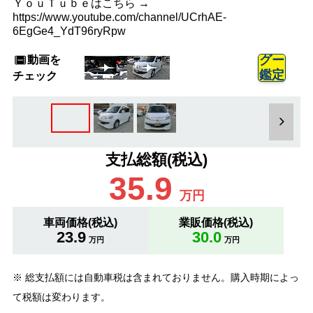
ＹｏｕＴｕｂｅはこちら →
https://www.youtube.com/channel/UCrhAE-
6EgGe4_YdT96ryRpw
動画を
グー
鑑定
チェック
支払総額(税込)
35.9
万円
車両価格(税込)
業販価格(税込)
23.9
30.0
万円
万円
※ 総支払額には自動車税は含まれておりません。購入時期によっ
て税額は変わります。