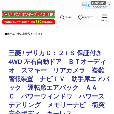
▼
Japanese
SEARCH
FAVORITE
MENU
ホーム
中古車検索
中古車
三菱 / デリカＤ：２ / Ｓ 保証付き
4WD 左右自動ドア ＢＴオーディ
オ スマキー リアカメラ 盗難
警報装置 ナビＴＶ 助手席エアバ
ック 運転席エアバック ＡＡ
Ｃ パワーウィンドウ パワース
テアリング メモリーナビ 衝突
安全ボディ キーレス