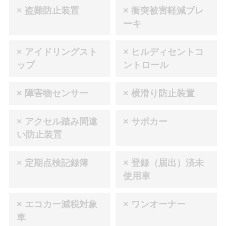
× 盗難防止装置
× 衝突被害軽減ブレ
ーキ
× アイドリングスト
× ヒルディセントコ
ップ
ントロール
× 障害物センサー
× 横滑り防止装置
× アクセル踏み間違
× サポカー
い防止装置
× 定期点検記録簿
× 登録（届出）済未
使用車
× エコカー減税対象
× ワンオーナー
車