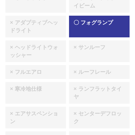
イビーム
× アダプティブヘッ
〇 フォグランプ
ドライト
× ヘッドライトウォ
× サンルーフ
ッシャー
× フルエアロ
× ルーフレール
× 寒冷地仕様
× ランフラットタイ
ヤ
× エアサスペンショ
× センターデフロッ
ン
ク