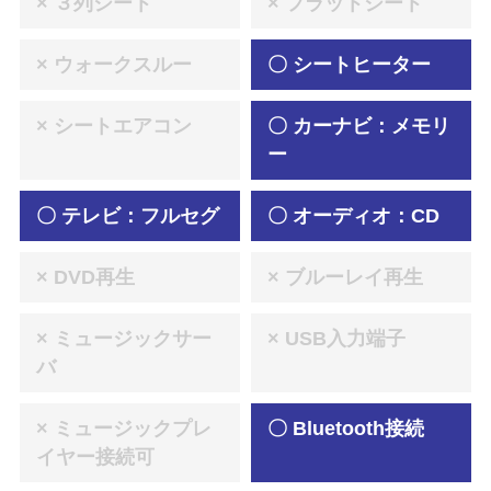
× ３列シート
× フラットシート
× ウォークスルー
〇 シートヒーター
× シートエアコン
〇 カーナビ：メモリ
ー
〇 テレビ：フルセグ
〇 オーディオ：CD
× DVD再生
× ブルーレイ再生
× ミュージックサー
× USB入力端子
バ
× ミュージックプレ
〇 Bluetooth接続
イヤー接続可