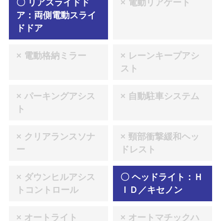
〇 リアスライドド
× 電動リアゲート
ア：両側電動スライ
ドドア
× 電動格納ミラー
× レーンキープアシ
スト
× パーキングアシス
× 自動駐車システム
ト
× クリアランスソナ
× 頸部衝撃緩和ヘッ
ー
ドレスト
× ダウンヒルアシス
〇 ヘッドライト：Ｈ
トコントロール
ＩＤ／キセノン
× オートライト
× オートマチックハ