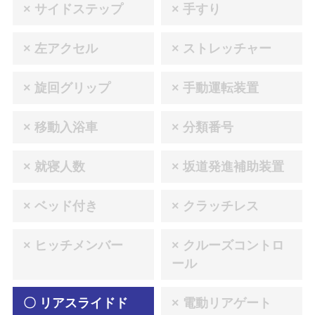
× サイドステップ
× 手すり
× 左アクセル
× ストレッチャー
× 旋回グリップ
× 手動運転装置
× 移動入浴車
× 分類番号
× 就寝人数
× 坂道発進補助装置
× ベッド付き
× クラッチレス
× ヒッチメンバー
× クルーズコントロ
ール
〇 リアスライドド
× 電動リアゲート