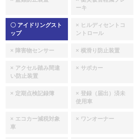
ーキ
〇 アイドリングスト
× ヒルディセントコ
ップ
ントロール
× 障害物センサー
× 横滑り防止装置
× アクセル踏み間違
× サポカー
い防止装置
× 定期点検記録簿
× 登録（届出）済未
使用車
× エコカー減税対象
× ワンオーナー
車