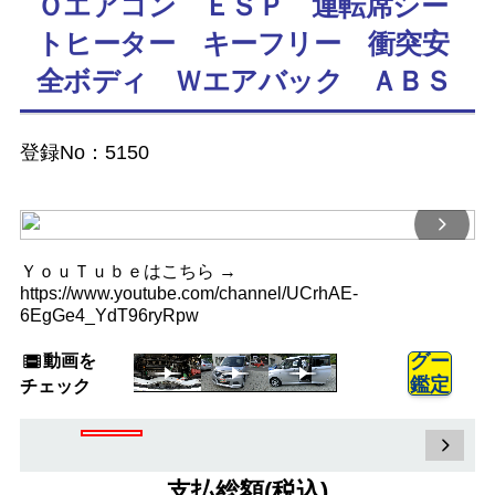
Ｏエアコン ＥＳＰ 運転席シー
トヒーター キーフリー 衝突安
全ボディ Ｗエアバック ＡＢＳ
登録No：5150
ＹｏｕＴｕｂｅはこちら →
https://www.youtube.com/channel/UCrhAE-
6EgGe4_YdT96ryRpw
動画を
グー
鑑定
チェック
支払総額(税込)