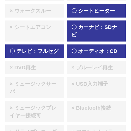
× ウォークスルー
〇 シートヒーター
× シートエアコン
〇 カーナビ：SDナ
ビ
〇 テレビ：フルセグ
〇 オーディオ：CD
× DVD再生
× ブルーレイ再生
× ミュージックサー
× USB入力端子
バ
× ミュージックプレ
× Bluetooth接続
イヤー接続可