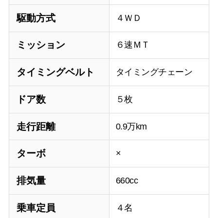
駆動方式
４ＷＤ
ミッション
６速ＭＴ
タイミングベルト
タイミングチェーン
ドア数
５枚
走行距離
0.9万km
ターボ
×
排気量
660cc
乗車定員
４名