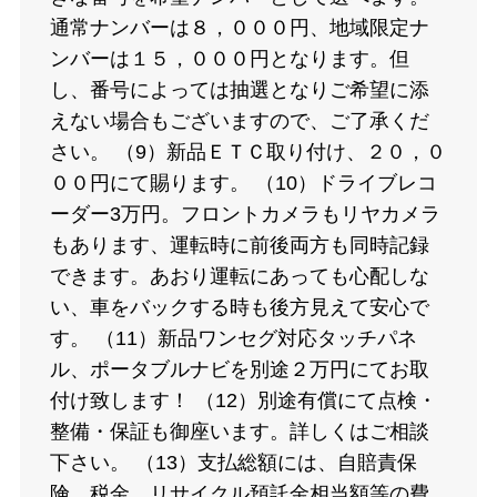
通常ナンバーは８，０００円、地域限定ナ
ンバーは１５，０００円となります。但
し、番号によっては抽選となりご希望に添
えない場合もございますので、ご了承くだ
さい。 （9）新品ＥＴＣ取り付け、２０，０
００円にて賜ります。 （10）ドライブレコ
ーダー3万円。フロントカメラもリヤカメラ
もあります、運転時に前後両方も同時記録
できます。あおり運転にあっても心配しな
い、車をバックする時も後方見えて安心で
す。 （11）新品ワンセグ対応タッチパネ
ル、ポータブルナビを別途２万円にてお取
付け致します！ （12）別途有償にて点検・
整備・保証も御座います。詳しくはご相談
下さい。 （13）支払総額には、自賠責保
険、税金、リサイクル預託金相当額等の費