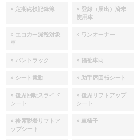
× 定期点検記録簿
× 登録（届出）済未
使用車
× エコカー減税対象
× ワンオーナー
車
× バントラック
× 福祉車両
× シート電動
× 助手席回転シート
× 後席回転スライド
× 後席リフトアップ
シート
シート
× 後席脱着リフトア
× 車椅子
ップシート