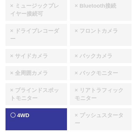
× ミュージックプレ
× Bluetooth接続
イヤー接続可
× ドライブレコーダ
× フロントカメラ
ー
× サイドカメラ
× バックカメラ
× 全周囲カメラ
× バックモニター
× ブラインドスポッ
× リアトラフィック
トモニター
モニター
〇 4WD
× プッシュスタータ
ー