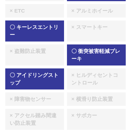
× ETC
× アルミホイール
〇 キーレスエントリ
× スマートキー
ー
× 盗難防止装置
〇 衝突被害軽減ブレ
ーキ
〇 アイドリングスト
× ヒルディセントコ
ップ
ントロール
× 障害物センサー
× 横滑り防止装置
× アクセル踏み間違
× サポカー
い防止装置