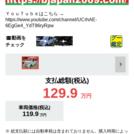
ＹｏｕＴｕｂｅはこちら →
https://www.youtube.com/channel/UCrhAE-
6EgGe4_YdT96ryRpw
動画を
グー
鑑定
チェック
支払総額(税込)
129.9
万円
車両価格(税込)
119.9
万円
※ 総支払額には自動車税は含まれておりません。購入時期によっ