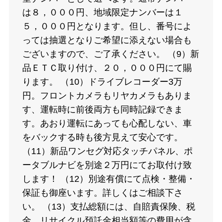
は８，０００円、地域限定ナンバーは１
５，０００円となります。但し、番号によ
っては抽選となりご希望に添えない場合も
ございますので、ご了承ください。 （9）新
品ＥＴＣ取り付け、２０，０００円にて賜
ります。 （10）ドライブレコーダー3万
円。フロントカメラもリヤカメラもありま
す、運転時に前後両方も同時記録できま
す。あおり運転にあっても心配しない、車
をバックする時も後方見えて安心です。
（11）新品ワンセグ対応タッチパネル、ポ
ータブルナビを別途２万円にてお取付け致
します！ （12）別途有償にて点検・整備・
保証も御座います。詳しくはご相談下さ
い。 （13）支払総額には、自賠責保険、税
金、リサイクル預託金相当額等の費用が含