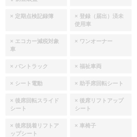
× 定期点検記録簿
× 登録（届出）済未
使用車
× エコカー減税対象
× ワンオーナー
車
× バントラック
× 福祉車両
× シート電動
× 助手席回転シート
× 後席回転スライド
× 後席リフトアップ
シート
シート
× 後席脱着リフトア
× 車椅子
ップシート