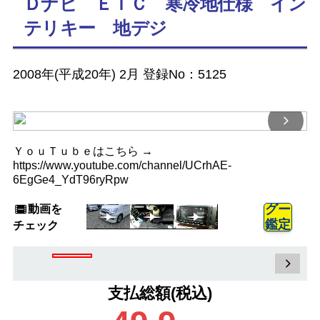
Ｄナビ ＥＴＣ 寒冷地仕様 イン
テリキー 地デジ
2008年(平成20年) 2月 登録No：5125
ＹｏｕＴｕｂｅはこちら →
https://www.youtube.com/channel/UCrhAE-
6EgGe4_YdT96ryRpw
動画を
グー
鑑定
チェック
支払総額(税込)