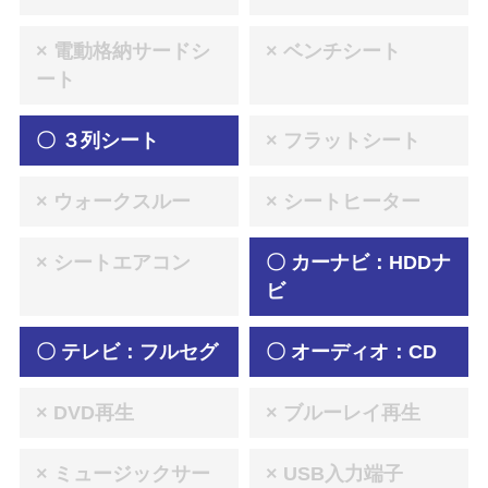
× 電動格納サードシ
× ベンチシート
ート
〇 ３列シート
× フラットシート
× ウォークスルー
× シートヒーター
× シートエアコン
〇 カーナビ：HDDナ
ビ
〇 テレビ：フルセグ
〇 オーディオ：CD
× DVD再生
× ブルーレイ再生
× ミュージックサー
× USB入力端子