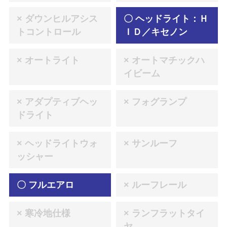
× ダウンヒルアシス
〇 ヘッドライト：Ｈ
トコントロール
ＩＤ／キセノン
× オートライト
× オートマチックハ
イビーム
× アダプティブヘッ
× フォグランプ
ドライト
× ヘッドライトウォ
× サンルーフ
ッシャー
〇 フルエアロ
× ルーフレール
× 寒冷地仕様
× ランフラットタイ
ヤ