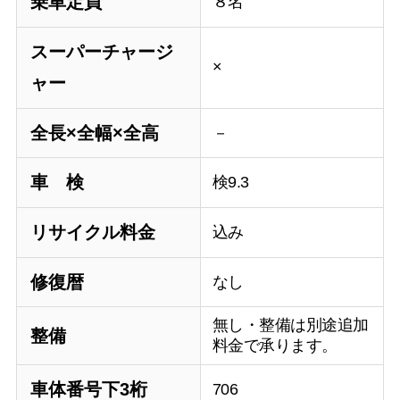
乗車定員
８名
スーパーチャージ
×
ャー
全長×全幅×全高
－
車 検
検9.3
リサイクル料金
込み
修復暦
なし
無し・整備は別途追加
整備
料金で承ります。
車体番号下3桁
706