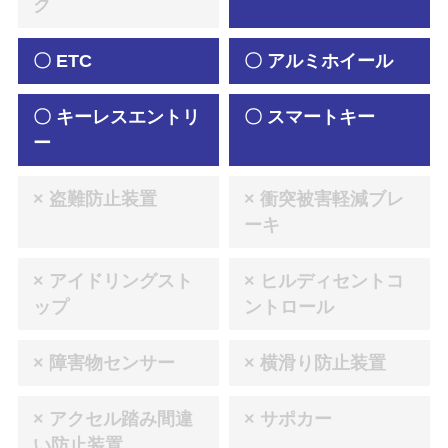
ク
〇 ETC
〇 アルミホイール
〇 キーレスエントリ
〇 スマートキー
ー
× 盗難防止装置
× 衝突被害軽減ブレ
ーキ
× アイドリングスト
× ヒルディセントコ
ップ
ントロール
× 障害物センサー
× 横滑り防止装置
× アクセル踏み間違
× サポカー
い防止装置