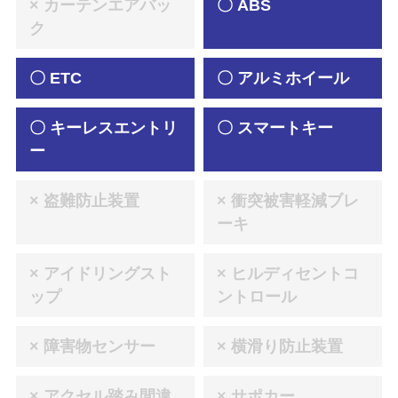
× カーテンエアバッ
〇 ABS
ク
〇 ETC
〇 アルミホイール
〇 キーレスエントリ
〇 スマートキー
ー
× 盗難防止装置
× 衝突被害軽減ブレ
ーキ
× アイドリングスト
× ヒルディセントコ
ップ
ントロール
× 障害物センサー
× 横滑り防止装置
× アクセル踏み間違
× サポカー