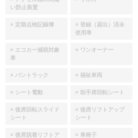
い防止装置
× 定期点検記録簿
× 登録（届出）済未
使用車
× エコカー減税対象
× ワンオーナー
車
× バントラック
× 福祉車両
× シート電動
× 助手席回転シート
× 後席回転スライド
× 後席リフトアップ
シート
シート
× 後席脱着リフトア
× 車椅子