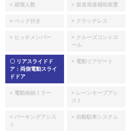
× 就寝人数
× 坂道発進補助装置
× ベッド付き
× クラッチレス
× ヒッチメンバー
× クルーズコントロ
ール
〇 リアスライドド
× 電動リアゲート
ア：両側電動スライ
ドドア
× 電動格納ミラー
× レーンキープアシ
スト
× パーキングアシス
× 自動駐車システム
ト