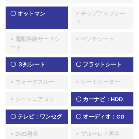
〇 オットマン
× チップアップシー
ト
× 電動格納サードシ
× ベンチシート
ート
〇 ３列シート
〇 フラットシート
× ウォークスルー
× シートヒーター
× シートエアコン
〇 カーナビ：HDD
〇 テレビ：ワンセグ
〇 オーディオ：CD
× DVD再生
× ブルーレイ再生