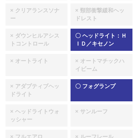
× クリアランスソナ
× 頸部衝撃緩和ヘッ
ー
ドレスト
× ダウンヒルアシス
〇 ヘッドライト：Ｈ
トコントロール
ＩＤ／キセノン
× オートライト
× オートマチックハ
イビーム
× アダプティブヘッ
〇 フォグランプ
ドライト
× ヘッドライトウォ
× サンルーフ
ッシャー
× フルエアロ
× ルーフレール