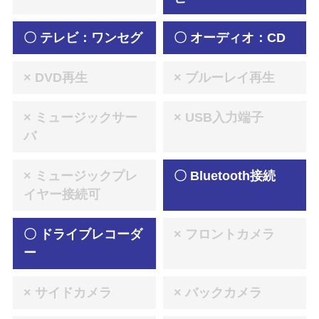
〇 テレビ：ワンセグ
〇 オーディオ：CD
× DVD再生
× ブルーレイ再生
× ミュージックサー
× USB入力端子
バ
× ミュージックプレ
〇 Bluetooth接続
イヤー接続可
〇 ドライブレコーダ
× フロントカメラ
ー
× サイドカメラ
× バックカメラ