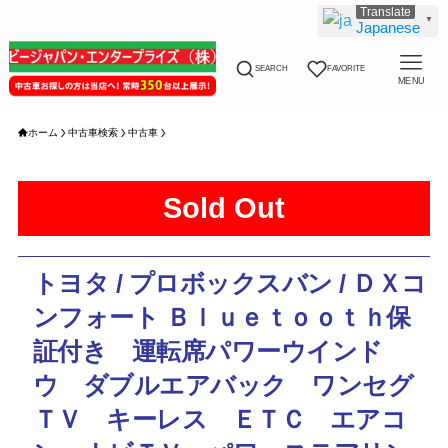
▼
Japanese
SEARCH
FAVORITE
MENU
ホーム
中古車検索
中古車
Sold Out
トヨタ / プロボックスバン / ＤＸコ
ンフォート Ｂｌｕｅｔｏｏｔｈ保
証付き 運転席パワーウインド
ウ ダブルエアバック ワンセグ
ＴＶ キーレス ＥＴＣ エアコ