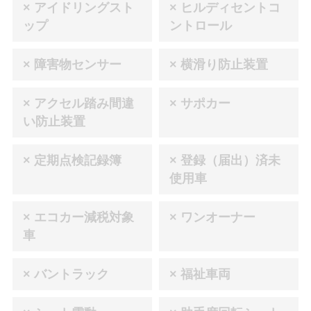
× アイドリングスト
× ヒルディセントコ
ップ
ントロール
× 障害物センサー
× 横滑り防止装置
× アクセル踏み間違
× サポカー
い防止装置
× 定期点検記録簿
× 登録（届出）済未
使用車
× エコカー減税対象
× ワンオーナー
車
× バントラック
× 福祉車両