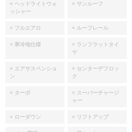
× ヘッドライトウォ
× サンルーフ
ッシャー
× フルエアロ
× ルーフレール
× 寒冷地仕様
× ランフラットタイ
ヤ
× エアサスペンショ
× センターデフロッ
ン
ク
× ターボ
× スーパーチャージ
ャー
× ローダウン
× リフトアップ