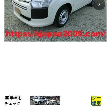
動画を
グー
鑑定
チェック