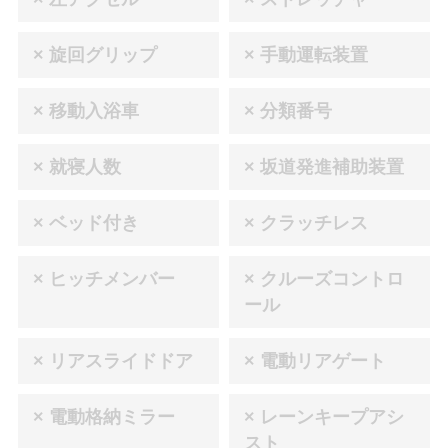
× 旋回グリップ
× 手動運転装置
× 移動入浴車
× 分類番号
× 就寝人数
× 坂道発進補助装置
× ベッド付き
× クラッチレス
× ヒッチメンバー
× クルーズコントロ
ール
× リアスライドドア
× 電動リアゲート
× 電動格納ミラー
× レーンキープアシ
スト