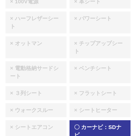
× 100V電源
× 革シート
× ハーフレザーシー
× パワーシート
ト
× オットマン
× チップアップシー
ト
× 電動格納サードシ
× ベンチシート
ート
× ３列シート
× フラットシート
× ウォークスルー
× シートヒーター
× シートエアコン
〇 カーナビ：SDナ
ビ