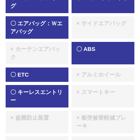
グ
〇 エアバッグ：Ｗエ
× サイドエアバッグ
アバッグ
× カーテンエアバッ
〇 ABS
ク
〇 ETC
× アルミホイール
〇 キーレスエントリ
× スマートキー
ー
× 盗難防止装置
× 衝突被害軽減ブレ
ーキ