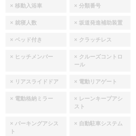
× 移動入浴車
× 分類番号
× 就寝人数
× 坂道発進補助装置
× ベッド付き
× クラッチレス
× ヒッチメンバー
× クルーズコントロ
ール
× リアスライドドア
× 電動リアゲート
× 電動格納ミラー
× レーンキープアシ
スト
× パーキングアシス
× 自動駐車システム
ト