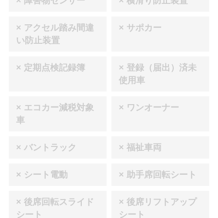
× 障害物センサー
× 横滑り防止装置
× アクセル踏み間違
× サポカー
い防止装置
× 定期点検記録簿
× 登録（届出）済未
使用車
× エコカー減税対象
× ワンオーナー
車
× バントラック
× 福祉車両
× シート電動
× 助手席回転シート
× 後席回転スライド
× 後席リフトアップ
シート
シート