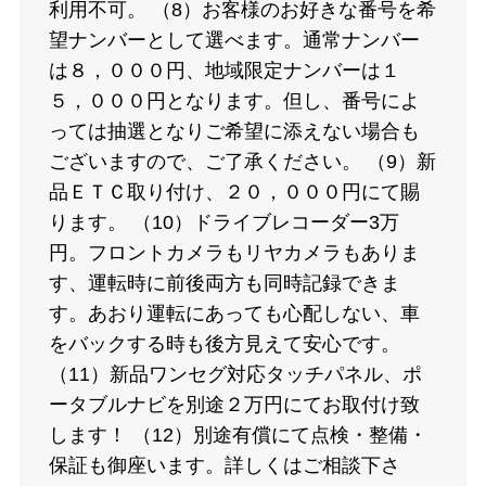
利用不可。 （8）お客様のお好きな番号を希
望ナンバーとして選べます。通常ナンバー
は８，０００円、地域限定ナンバーは１
５，０００円となります。但し、番号によ
っては抽選となりご希望に添えない場合も
ございますので、ご了承ください。 （9）新
品ＥＴＣ取り付け、２０，０００円にて賜
ります。 （10）ドライブレコーダー3万
円。フロントカメラもリヤカメラもありま
す、運転時に前後両方も同時記録できま
す。あおり運転にあっても心配しない、車
をバックする時も後方見えて安心です。
（11）新品ワンセグ対応タッチパネル、ポ
ータブルナビを別途２万円にてお取付け致
します！ （12）別途有償にて点検・整備・
保証も御座います。詳しくはご相談下さ