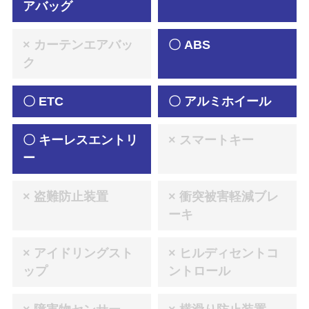
アバッグ
× カーテンエアバッ
〇 ABS
ク
〇 ETC
〇 アルミホイール
〇 キーレスエントリ
× スマートキー
ー
× 盗難防止装置
× 衝突被害軽減ブレ
ーキ
× アイドリングスト
× ヒルディセントコ
ップ
ントロール