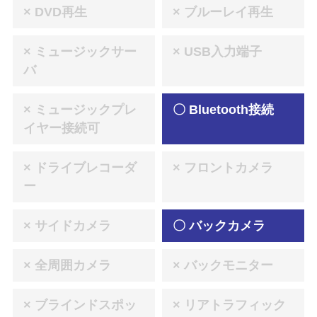
× DVD再生
× ブルーレイ再生
× ミュージックサー
× USB入力端子
バ
× ミュージックプレ
〇 Bluetooth接続
イヤー接続可
× ドライブレコーダ
× フロントカメラ
ー
× サイドカメラ
〇 バックカメラ
× 全周囲カメラ
× バックモニター
× ブラインドスポッ
× リアトラフィック