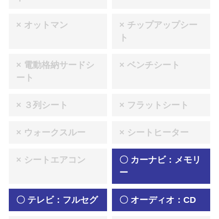
× オットマン
× チップアップシー
ト
× 電動格納サードシ
× ベンチシート
ート
× ３列シート
× フラットシート
× ウォークスルー
× シートヒーター
× シートエアコン
〇 カーナビ：メモリ
ー
〇 テレビ：フルセグ
〇 オーディオ：CD