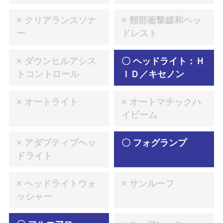
× クリアランスソナ
× 頸部衝撃緩和ヘッ
ー
ドレスト
× ダウンヒルアシス
〇 ヘッドライト：Ｈ
トコントロール
ＩＤ／キセノン
× オートライト
× オートマチックハ
イビーム
× アダプティブヘッ
〇 フォグランプ
ドライト
× ヘッドライトウォ
× サンルーフ
ッシャー