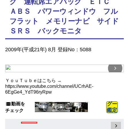
グ 運転席エアバッグ ＥＴＣ
ＡＢＳ パワーウィンドウ フル
フラット メモリーナビ サイド
ＳＲＳ バックモニタ
2009年(平成21年) 8月 登録No：5088
ＹｏｕＴｕｂｅはこちら →
https://www.youtube.com/channel/UCrhAE-
6EgGe4_YdT96ryRpw
動画を
グー
鑑定
チェック