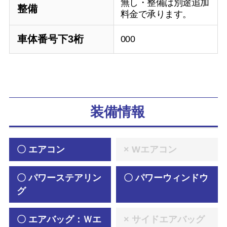
無し・整備は別途追加
整備
料金で承ります。
車体番号下3桁
000
装備情報
〇 エアコン
× Wエアコン
〇 パワーステアリン
〇 パワーウィンドウ
グ
〇 エアバッグ：Ｗエ
× サイドエアバッグ