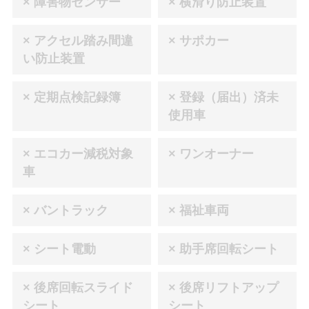
× 障害物センサー
× 横滑り防止装置
× アクセル踏み間違
× サポカー
い防止装置
× 定期点検記録簿
× 登録（届出）済未
使用車
× エコカー減税対象
× ワンオーナー
車
× バントラック
× 福祉車両
× シート電動
× 助手席回転シート
× 後席回転スライド
× 後席リフトアップ
シート
シート