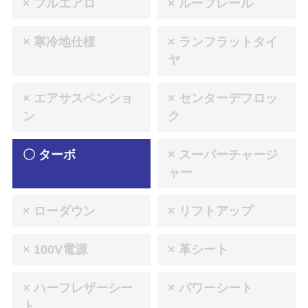
× フルエアロ
× ルーフレール
× 寒冷地仕様
× ランフラットタイ
ヤ
× エアサスペンショ
× センターデフロッ
ン
ク
〇 ターボ
× スーパーチャージ
ャー
× ローダウン
× リフトアップ
× 100V電源
× 革シート
× ハーフレザーシー
× パワーシート
ト