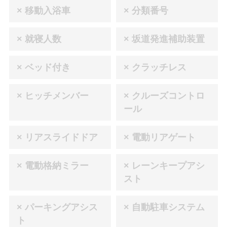
× 移動入浴車
× 分類番号
× 就寝人数
× 坂道発進補助装置
× ベッド付き
× クラッチレス
× ヒッチメンバー
× クルーズコントロ
ール
× リアスライドドア
× 電動リアゲート
× 電動格納ミラー
× レーンキープアシ
スト
× パーキングアシス
× 自動駐車システム
ト