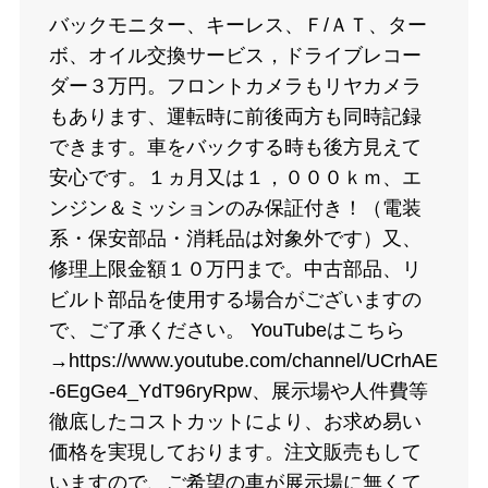
バックモニター、キーレス、Ｆ/ＡＴ、ター
ボ、オイル交換サービス，ドライブレコー
ダー３万円。フロントカメラもリヤカメラ
もあります、運転時に前後両方も同時記録
できます。車をバックする時も後方見えて
安心です。１ヵ月又は１，０００ｋｍ、エ
ンジン＆ミッションのみ保証付き！（電装
系・保安部品・消耗品は対象外です）又、
修理上限金額１０万円まで。中古部品、リ
ビルト部品を使用する場合がございますの
で、ご了承ください。 YouTubeはこちら
→https://www.youtube.com/channel/UCrhAE
-6EgGe4_YdT96ryRpw、展示場や人件費等
徹底したコストカットにより、お求め易い
価格を実現しております。注文販売もして
いますので、ご希望の車が展示場に無くて