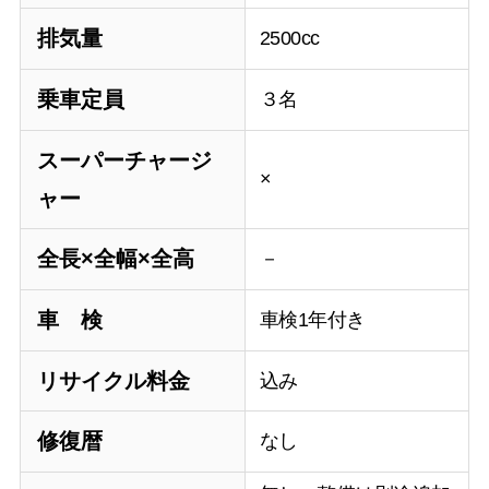
排気量
2500cc
乗車定員
３名
スーパーチャージ
×
ャー
全長×全幅×全高
－
車 検
車検1年付き
リサイクル料金
込み
修復暦
なし