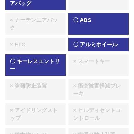
アバッグ
× カーテンエアバッ
〇 ABS
ク
× ETC
〇 アルミホイール
〇 キーレスエントリ
× スマートキー
ー
× 盗難防止装置
× 衝突被害軽減ブレ
ーキ
× アイドリングスト
× ヒルディセントコ
ップ
ントロール