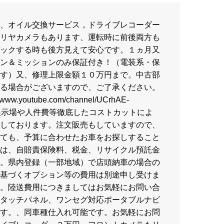
、オイル交換サービス，ドライブレコーダー
リヤカメラもあります、運転時に前後両方も
ックする時も後方見えて安心です。１ヵ月又
ン＆ミッションのみ保証付き！（電装系・保
す）又、修理上限金額１０万円まで。中古部
る場合がございますので、ご了承ください。
ww.youtube.com/channel/UCrhAE-
Rpw、展示場や人件費等徹底したコストカットによ
しております。注文販売もしていますので、
ても、予算に合わせたお車をお探しすること
は、自賠責保険料、税金、リサイクル預託金
。県内登録（一部地域）で店頭納車の場合の
基づくオプション等の費用は別途申し受けま
。陸送費用につきましてはお気軽にお問い合
タッチパネル、ワンセグ対応ポータブルナビ
す。、同車種仕入れ可能です。お気軽にお問