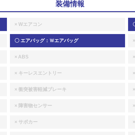
装備情報
× Wエアコン
〇 エアバッグ：Ｗエアバッグ
× ABS
× キーレスエントリー
× 衝突被害軽減ブレーキ
× 障害物センサー
× サポカー