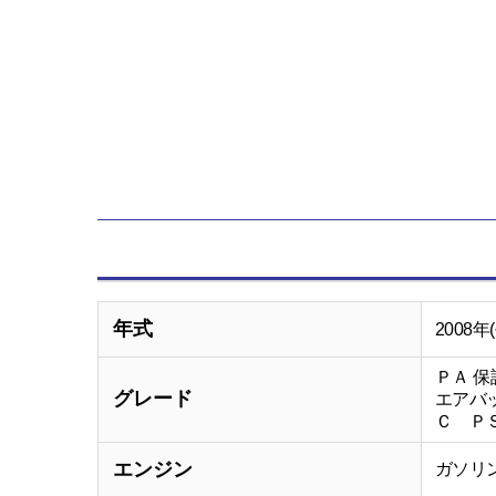
年式
2008年
ＰＡ 
グレード
エアバ
Ｃ Ｐ
エンジン
ガソリ