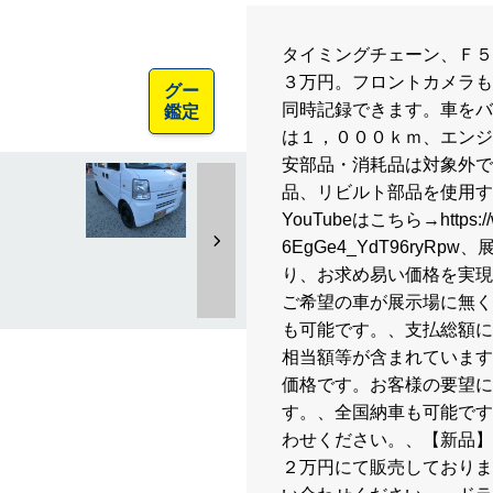
タイミングチェーン、Ｆ５
３万円。フロントカメラも
グー
同時記録できます。車をバ
鑑定
は１，０００ｋｍ、エンジ
安部品・消耗品は対象外で
品、リビルト部品を使用す
YouTubeはこちら→https://w
6EgGe4_YdT96ry
り、お求め易い価格を実現
ご希望の車が展示場に無く
も可能です。、支払総額に
相当額等が含まれています
価格です。お客様の要望に
す。、全国納車も可能です
わせください。、【新品】
２万円にて販売しておりま