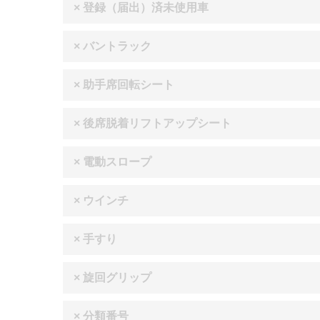
× 登録（届出）済未使用車
× バントラック
× 助手席回転シート
× 後席脱着リフトアップシート
× 電動スロープ
× ウインチ
× 手すり
× 旋回グリップ
× 分類番号