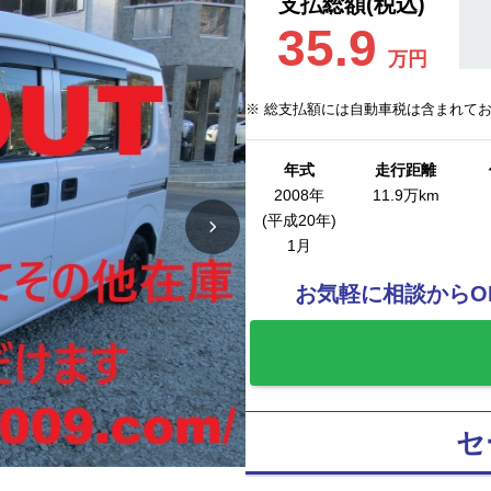
支払総額(税込)
35.9
万円
※ 総支払額には自動車税は含まれて
年式
走行距離
2008年
11.9万km
(平成20年)
1月
お気軽に相談からO
お気に入りに追
セ