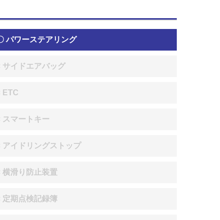
〇 パワーステアリング
× サイドエアバッグ
× ETC
× スマートキー
× アイドリングストップ
× 横滑り防止装置
× 定期点検記録簿