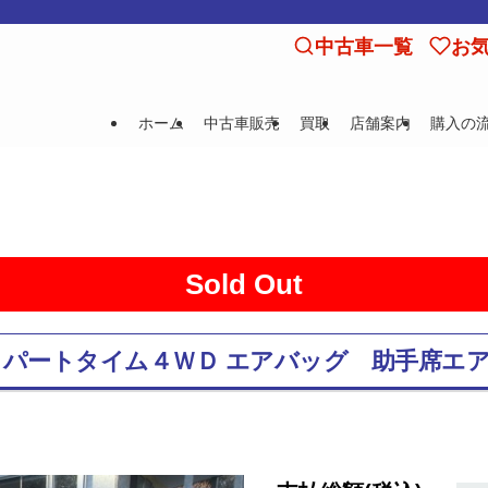
中古車一覧
お
ホーム
中古車販売
買取
店舗案内
購入の
Sold Out
証付き パートタイム４ＷＤ エアバッグ 助手席