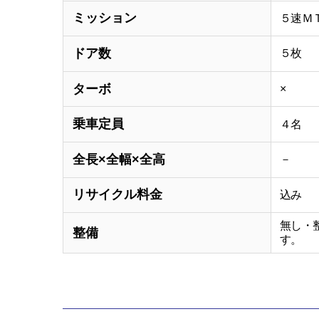
ミッション
５速Ｍ
ドア数
５枚
ターボ
×
乗車定員
４名
全長×全幅×全高
－
リサイクル料金
込み
無し・
整備
す。