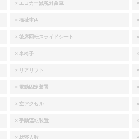
× エコカー減税対象車
× 福祉車両
× 後席回転スライドシート
× 車椅子
× リアリフト
× 電動固定装置
× 左アクセル
× 手動運転装置
× 就寝人数