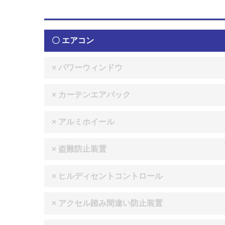
〇 エアコン
× パワーウィンドウ
× カーテンエアバック
× アルミホイール
× 盗難防止装置
× ヒルディセントコントロール
× アクセル踏み間違い防止装置