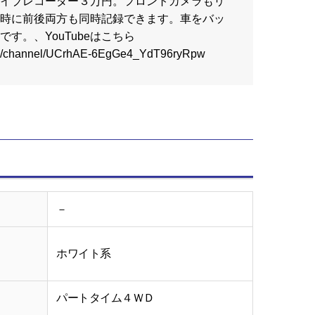
イブレコーダー３万円。フロントカメラもリ
時に前後両方も同時記録できます。車をバッ
す。、YouTubeはこちら
om/channel/UCrhAE-6EgGe4_YdT96ryRpw
－
ホワイト系
パートタイム４ＷＤ