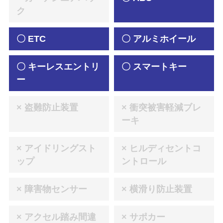
ク
〇 ETC
〇 アルミホイール
〇 キーレスエントリ
〇 スマートキー
ー
× 盗難防止装置
× 衝突被害軽減ブレ
ーキ
× アイドリングスト
× ヒルディセントコ
ップ
ントロール
× 障害物センサー
× 横滑り防止装置
× アクセル踏み間違
× サポカー