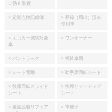
い防止装置
× 定期点検記録簿
× 登録（届出）済未
使用車
× エコカー減税対象
× ワンオーナー
車
× バントラック
× 福祉車両
× シート電動
× 助手席回転シート
× 後席回転スライド
× 後席リフトアップ
シート
シート
× 後席脱着リフトア
× 車椅子