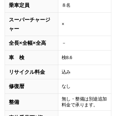
乗車定員
８名
スーパーチャージ
×
ャー
全長×全幅×全高
－
車 検
検8.6
リサイクル料金
込み
修復暦
なし
無し・整備は別途追加
整備
料金で承ります。