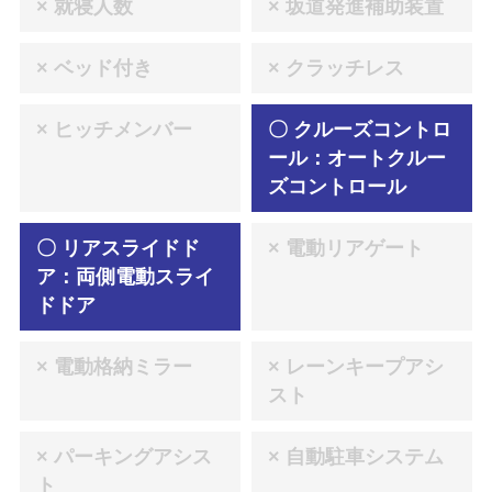
× 就寝人数
× 坂道発進補助装置
× ベッド付き
× クラッチレス
× ヒッチメンバー
〇 クルーズコントロ
ール：オートクルー
ズコントロール
〇 リアスライドド
× 電動リアゲート
ア：両側電動スライ
ドドア
× 電動格納ミラー
× レーンキープアシ
スト
× パーキングアシス
× 自動駐車システム
ト