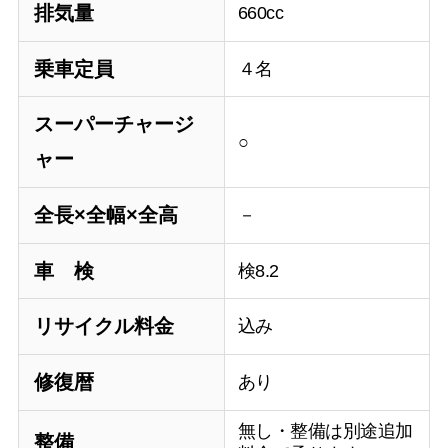
排気量
660cc
乗車定員
４名
スーパーチャージ
○
ャー
全長×全幅×全高
－
車 検
検8.2
リサイクル料金
込み
修復暦
あり
無し・整備は別途追加
整備