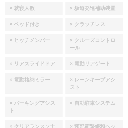
× 就寝人数
× 坂道発進補助装置
× ベッド付き
× クラッチレス
× ヒッチメンバー
× クルーズコントロ
ール
× リアスライドドア
× 電動リアゲート
× 電動格納ミラー
× レーンキープアシ
スト
× パーキングアシス
× 自動駐車システム
ト
× クリアランスソナ
× 頸部衝撃緩和ヘッ