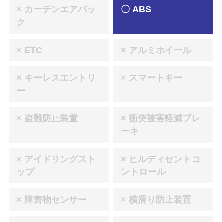
× カーテンエアバッ
〇 ABS
ク
× ETC
× アルミホイール
× キーレスエントリ
× スマートキー
ー
× 盗難防止装置
× 衝突被害軽減ブレ
ーキ
× アイドリングスト
× ヒルディセントコ
ップ
ントロール
× 障害物センサー
× 横滑り防止装置