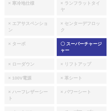
× 寒冷地仕様
× ランフラットタイ
ヤ
× エアサスペンショ
× センターデフロッ
ン
ク
× ターボ
〇 スーパーチャージ
ャー
× ローダウン
× リフトアップ
× 100V電源
× 革シート
× ハーフレザーシー
× パワーシート
ト