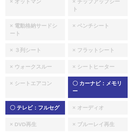
× オットマン
× チップアップシー
ト
× 電動格納サードシ
× ベンチシート
ート
× ３列シート
× フラットシート
× ウォークスルー
× シートヒーター
× シートエアコン
〇 カーナビ：メモリ
ー
〇 テレビ：フルセグ
× オーディオ
× DVD再生
× ブルーレイ再生