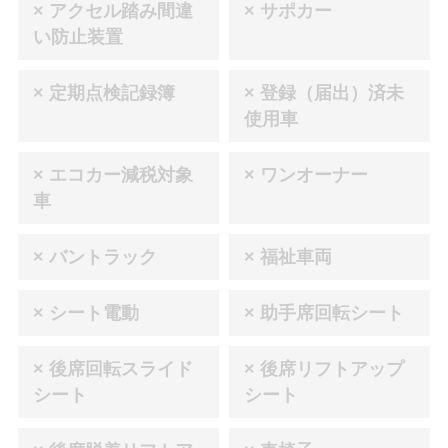
× アクセル踏み間違
× サポカー
い防止装置
× 定期点検記録簿
× 登録（届出）済未
使用車
× エコカー減税対象
× ワンオーナー
車
× バントラック
× 福祉車両
× シート電動
× 助手席回転シート
× 後席回転スライド
× 後席リフトアップ
シート
シート