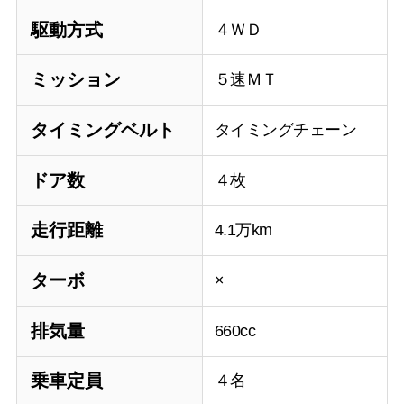
駆動方式
４ＷＤ
ミッション
５速ＭＴ
タイミングベルト
タイミングチェーン
ドア数
４枚
走行距離
4.1万km
ターボ
×
排気量
660cc
乗車定員
４名