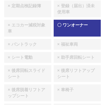
× 定期点検記録簿
× 登録（届出）済未
使用車
× エコカー減税対象
〇 ワンオーナー
車
× バントラック
× 福祉車両
× シート電動
× 助手席回転シート
× 後席回転スライド
× 後席リフトアップ
シート
シート
× 後席脱着リフトア
× 車椅子
ップシート