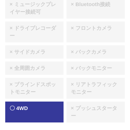
× ミュージックプレ
× Bluetooth接続
イヤー接続可
× ドライブレコーダ
× フロントカメラ
ー
× サイドカメラ
× バックカメラ
× 全周囲カメラ
× バックモニター
× ブラインドスポッ
× リアトラフィック
トモニター
モニター
〇 4WD
× プッシュスタータ
ー