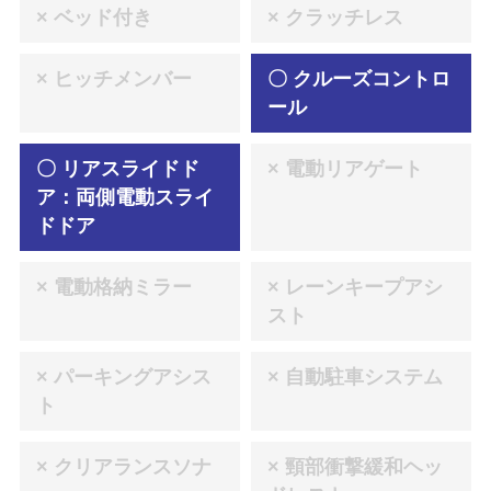
× ベッド付き
× クラッチレス
× ヒッチメンバー
〇 クルーズコントロ
ール
〇 リアスライドド
× 電動リアゲート
ア：両側電動スライ
ドドア
× 電動格納ミラー
× レーンキープアシ
スト
× パーキングアシス
× 自動駐車システム
ト
× クリアランスソナ
× 頸部衝撃緩和ヘッ