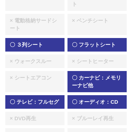
ト
× 電動格納サードシ
× ベンチシート
ート
〇 ３列シート
〇 フラットシート
× ウォークスルー
× シートヒーター
× シートエアコン
〇 カーナビ：メモリ
ーナビ他
〇 テレビ：フルセグ
〇 オーディオ：CD
× DVD再生
× ブルーレイ再生