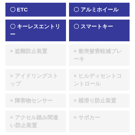
〇 ETC
〇 アルミホイール
〇 キーレスエントリ
〇 スマートキー
ー
× 盗難防止装置
× 衝突被害軽減ブレ
ーキ
× アイドリングスト
× ヒルディセントコ
ップ
ントロール
× 障害物センサー
× 横滑り防止装置
× アクセル踏み間違
× サポカー
い防止装置