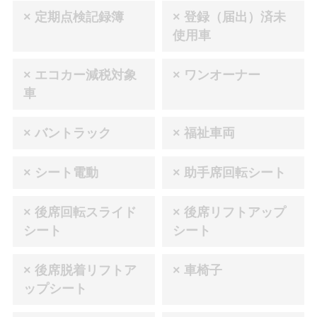
× 定期点検記録簿
× 登録（届出）済未
使用車
× エコカー減税対象
× ワンオーナー
車
× バントラック
× 福祉車両
× シート電動
× 助手席回転シート
× 後席回転スライド
× 後席リフトアップ
シート
シート
× 後席脱着リフトア
× 車椅子
ップシート