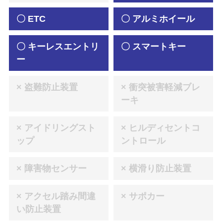
〇 ETC
〇 アルミホイール
〇 キーレスエントリ
〇 スマートキー
ー
× 盗難防止装置
× 衝突被害軽減ブレ
ーキ
× アイドリングスト
× ヒルディセントコ
ップ
ントロール
× 障害物センサー
× 横滑り防止装置
× アクセル踏み間違
× サポカー
い防止装置