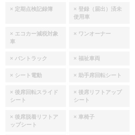
× 定期点検記録簿
× 登録（届出）済未
使用車
× エコカー減税対象
× ワンオーナー
車
× バントラック
× 福祉車両
× シート電動
× 助手席回転シート
× 後席回転スライド
× 後席リフトアップ
シート
シート
× 後席脱着リフトア
× 車椅子
ップシート