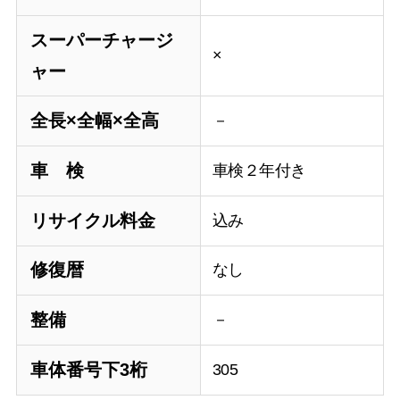
スーパーチャージ
×
ャー
全長×全幅×全高
－
車 検
車検２年付き
リサイクル料金
込み
修復暦
なし
整備
－
車体番号下3桁
305