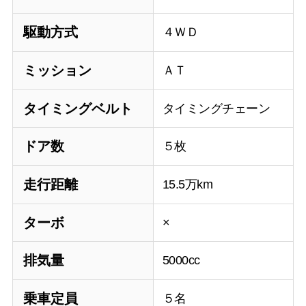
駆動方式
４ＷＤ
ミッション
ＡＴ
タイミングベルト
タイミングチェーン
ドア数
５枚
走行距離
15.5万km
ターボ
×
排気量
5000cc
乗車定員
５名