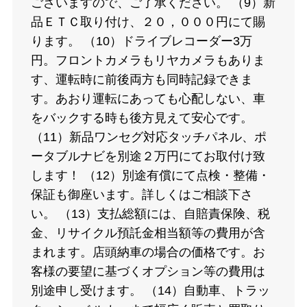
ございますので、ご了承ください。 （9）新
品ＥＴＣ取り付け、２０，０００円にて賜
ります。 （10）ドライブレコーダー3万
円。フロントカメラもリヤカメラもありま
す、運転時に前後両方も同時記録できま
す。あおり運転にあっても心配しない、車
をバックする時も後方見えて安心です。
（11）新品ワンセグ対応タッチパネル、ポ
ータブルナビを別途２万円にてお取付け致
します！ （12）別途有償にて点検・整備・
保証も御座います。詳しくはご相談下さ
い。 （13）支払総額には、自賠責保険、税
金、リサイクル預託金相当額等の費用が含
まれます。店頭納車の場合の価格です。お
客様の要望に基づくオプション等の費用は
別途申し受けます。 （14）自動車、トラッ