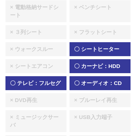
× 電動格納サードシ
× ベンチシート
ート
× ３列シート
× フラットシート
× ウォークスルー
〇 シートヒーター
× シートエアコン
〇 カーナビ：HDD
〇 テレビ：フルセグ
〇 オーディオ：CD
× DVD再生
× ブルーレイ再生
× ミュージックサー
× USB入力端子
バ