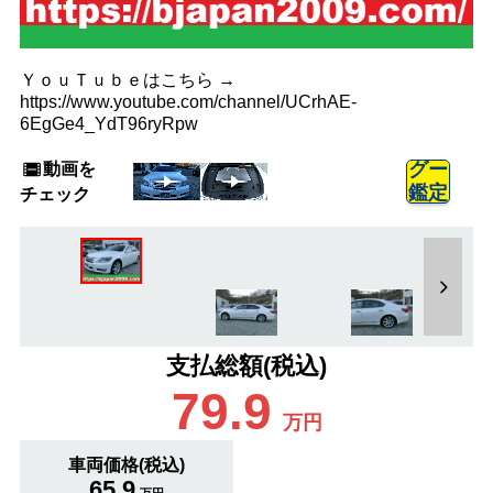
ＹｏｕＴｕｂｅはこちら →
https://www.youtube.com/channel/UCrhAE-
6EgGe4_YdT96ryRpw
動画を
グー
鑑定
チェック
支払総額(税込)
79.9
万円
車両価格(税込)
65.9
万円