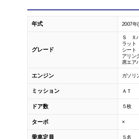
年式
2007年
Ｓ Ｘ
ラット
グレード
シート
アリン
席エア
エンジン
ガソリ
ミッション
ＡＴ
ドア数
５枚
ターボ
×
乗車定員
５名