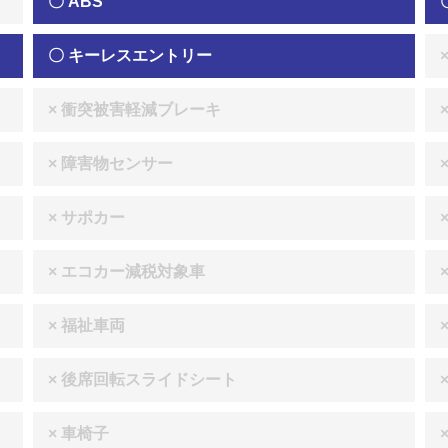
〇 ABS
〇 キーレスエントリー
× 衝突被害軽減ブレーキ
× 障害物センサー
× サポカー
× エコカー減税対象車
× 福祉車両
× 後席回転スライドシート
× 車椅子