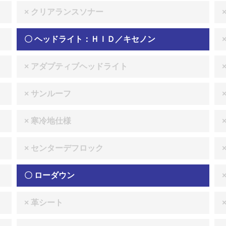
× クリアランスソナー
〇 ヘッドライト：ＨＩＤ／キセノン
× アダプティブヘッドライト
× サンルーフ
× 寒冷地仕様
× センターデフロック
〇 ローダウン
× 革シート