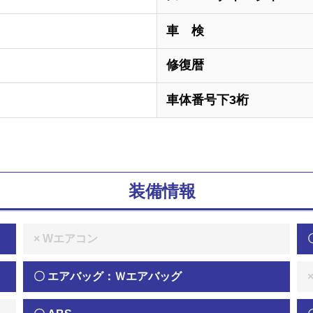
車 検
修復暦
車体番号下3桁
装備情報
× Wエアコン
〇 エアバッグ：Ｗエアバッグ