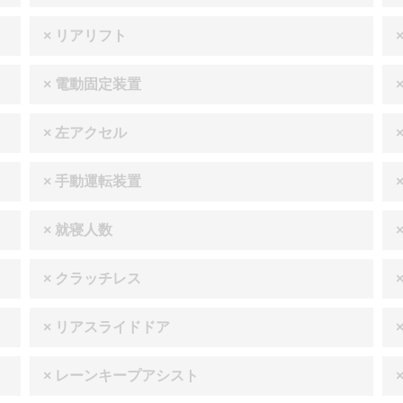
× リアリフト
× 電動固定装置
× 左アクセル
× 手動運転装置
× 就寝人数
× クラッチレス
× リアスライドドア
× レーンキープアシスト