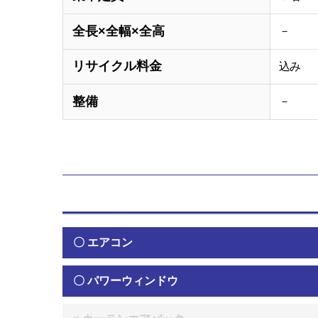
全長×全幅×全高
－
リサイクル料金
込み
整備
－
〇 エアコン
〇 パワーウィンドウ