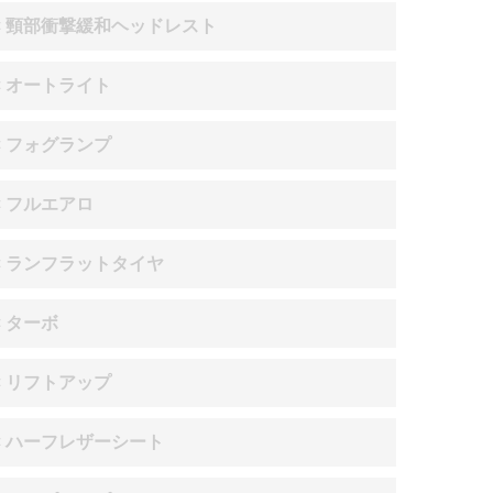
× 頸部衝撃緩和ヘッドレスト
× オートライト
× フォグランプ
× フルエアロ
× ランフラットタイヤ
× ターボ
× リフトアップ
× ハーフレザーシート