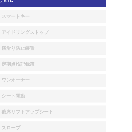
〇 ETC
× スマートキー
× アイドリングストップ
× 横滑り防止装置
× 定期点検記録簿
× ワンオーナー
× シート電動
× 後席リフトアップシート
× スロープ