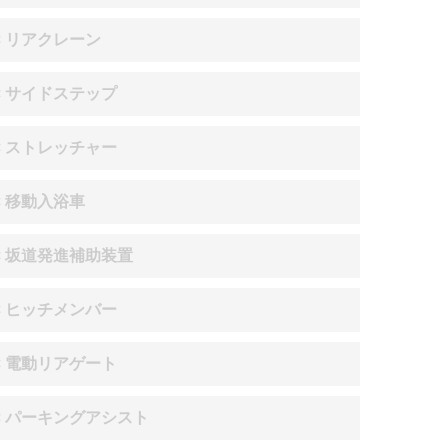
× リアクレーン
× サイドステップ
× ストレッチャー
× 移動入浴車
× 坂道発進補助装置
× ヒッチメンバー
× 電動リアゲート
× パーキングアシスト