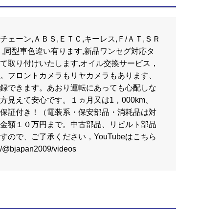
グチェーン,ＡＢＳ,ＥＴＣ,キーレス,Ｆ/ＡＴ,ＳＲ
り,同型車色違い有ります,新品ワンセグ対応タ
て取り付けいたします,オイル交換サービス，
。フロントカメラもリヤカメラもあります、
録できます。あおり運転にあっても心配しな
方見えて安心です。１ヵ月又は1，000km、
保証付き！（電装系・保安部品・消耗品は対
金額１０万円まで。中古部品、リビルト部品
ので、ご了承ください，YouTubeはこちら
m/@bjapan2009/videos