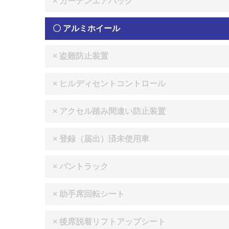
× カーテンエアバック
〇 アルミホイール
× 盗難防止装置
× ヒルディセントコントロール
× アクセル踏み間違い防止装置
× 登録（届出）済未使用車
× バントラック
× 助手席回転シート
× 後席脱着リフトアップシート