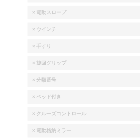
× 電動スロープ
× ウインチ
× 手すり
× 旋回グリップ
× 分類番号
× ベッド付き
× クルーズコントロール
× 電動格納ミラー