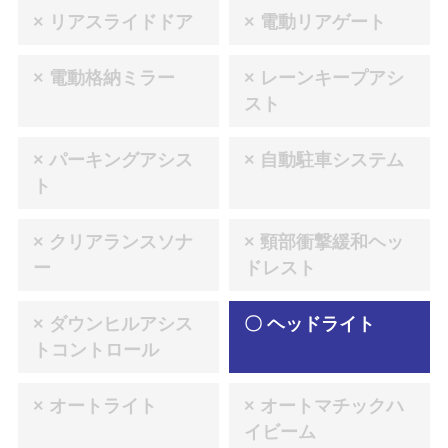
× リアスライドドア
× 電動リアゲート
× 電動格納ミラー
× レーンキープアシ
スト
× パーキングアシス
× 自動駐車システム
ト
× クリアランスソナ
× 頸部衝撃緩和ヘッ
ー
ドレスト
× ダウンヒルアシス
〇 ヘッドライト
トコントロール
× オートライト
× オートマチックハ
イビーム