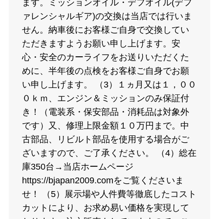
ます。ミッションオイル・デフオイル(デフ
ァレンシャルギア)の交換は当店では行いま
せん。納車後にお客様ご自身で交換してい
ただきますようお願い申し上げます。安
心・安全のカーライフをお送りいただくた
めに、半年後の点検をお客様ご自身でお願
い申し上げます。 （3）１ヵ月又は１，００
０ｋｍ、エンジン＆ミッションのみ保証付
き！（電装系・保安部品・消耗品は対象外
です）又、修理上限金額１０万円まで。中
古部品、リビルト部品を使用する場合がご
ざいますので、ご了承ください。 （4）総在
庫350台→当店ホームページ
https://bjapan2009.comをご覧くださいま
せ！ （5）展示場や人件費等徹底したコスト
カットにより、お求め易い価格を実現して