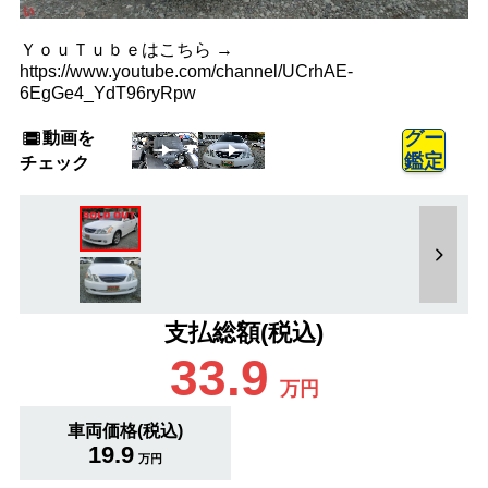
ＹｏｕＴｕｂｅはこちら →
https://www.youtube.com/channel/UCrhAE-
6EgGe4_YdT96ryRpw
動画を
グー
鑑定
チェック
支払総額(税込)
33.9
万円
車両価格(税込)
19.9
万円