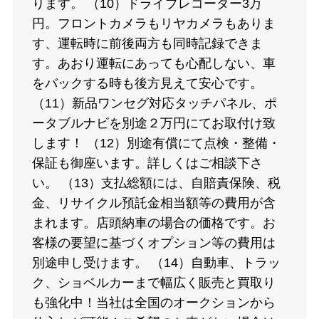
ります。 （10）ドライブレコーダー3万
円。フロントカメラもリヤカメラもありま
す、運転時に前後両方も同時記録できま
す。あおり運転にあっても心配しない、車
をバックする時も後方見えて安心です。
（11）新品ワンセグ対応タッチパネル、ポ
ータブルナビを別途２万円にてお取付け致
します！ （12）別途有償にて点検・整備・
保証も御座います。詳しくはご相談下さ
い。 （13）支払総額には、自賠責保険、税
金、リサイクル預託金相当額等の費用が含
まれます。店頭納車の場合の価格です。お
客様の要望に基づくオプション等の費用は
別途申し受けます。 （14）自動車、トラッ
ク、ショベルカーまで幅広く販売と買取り
も強化中！当社は全国のオークションから