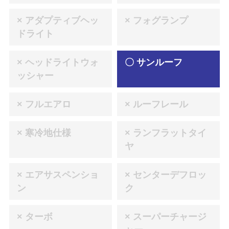
× アダプティブヘッ
× フォグランプ
ドライト
× ヘッドライトウォ
〇 サンルーフ
ッシャー
× フルエアロ
× ルーフレール
× 寒冷地仕様
× ランフラットタイ
ヤ
× エアサスペンショ
× センターデフロッ
ン
ク
× ターボ
× スーパーチャージ