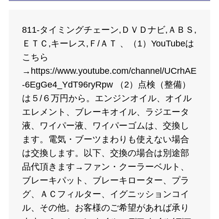
811-タイミングチェーン,ＤＶＤナビ,ＡＢＳ,
ＥＴＣ,キーレス,Ｆ/ＡＴ 、（1）YouTubeは
こちら
→https://www.youtube.com/channel/UCrhAE
-6EgGe4_YdT96ryRpw （2）点検（整備）
は５/６万円から。エンジンオイル、オイル
エレメント、ブレーキオイル、ラジエータ
液、ワイパー液、ワイパーゴムは、交換し
ます。電気・ブーツまわりも使えない場合
は交換します。以下、交換の場合は別途部
品代頂きます→ファン・クーラーベルト、
ブレーキパット、ブレーキローター、プラ
グ、ＡＣフィルター、イグニッションコイ
ル、その他。お客様のご希望があれば承り