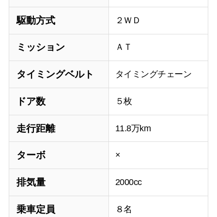
駆動方式
２ＷＤ
ミッション
ＡＴ
タイミングベルト
タイミングチェーン
ドア数
５枚
走行距離
11.8万km
ターボ
×
排気量
2000cc
乗車定員
８名