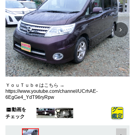
ＹｏｕＴｕｂｅはこちら →
https://www.youtube.com/channel/UCrhAE-
6EgGe4_YdT96ryRpw
動画を
グー
鑑定
チェック