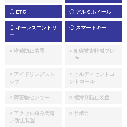
〇 ETC
〇 アルミホイール
〇 キーレスエントリ
〇 スマートキー
ー
× 盗難防止装置
× 衝突被害軽減ブレ
ーキ
× アイドリングスト
× ヒルディセントコ
ップ
ントロール
× 障害物センサー
× 横滑り防止装置
× アクセル踏み間違
× サポカー
い防止装置