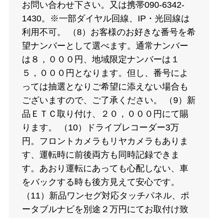
お問い合わせ下さい。又は携帯090-6342-
1430。※一部ダイヤル回線、IP・光回線は
利用不可。 （8）お客様のお好きな番号を希
望ナンバーとして選べます。通常ナンバー
は８，０００円、地域限定ナンバーは１
５，０００円となります。但し、番号によ
っては抽選となりご希望に添えない場合も
ございますので、ご了承ください。 （9）新
品ＥＴＣ取り付け、２０，０００円にて賜
ります。 （10）ドライブレコーダー3万
円。フロントカメラもリヤカメラもありま
す、運転時に前後両方も同時記録できま
す。あおり運転にあっても心配しない、車
をバックする時も後方見えて安心です。
（11）新品ワンセグ対応タッチパネル、ポ
ータブルナビを別途２万円にてお取付け致