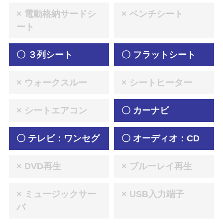
× 電動格納サードシ
× ベンチシート
ート
〇 ３列シート
〇 フラットシート
× ウォークスルー
× シートヒーター
× シートエアコン
〇 カーナビ
〇 テレビ：ワンセグ
〇 オーディオ：CD
× DVD再生
× ブルーレイ再生
× ミュージックサー
× USB入力端子
バ