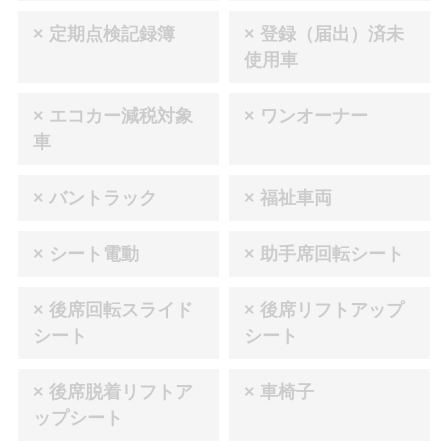
× 定期点検記録簿
× 登録（届出）済未
使用車
× エコカー減税対象
× ワンオーナー
車
× バントラック
× 福祉車両
× シート電動
× 助手席回転シート
× 後席回転スライド
× 後席リフトアップ
シート
シート
× 後席脱着リフトア
× 車椅子
ップシート