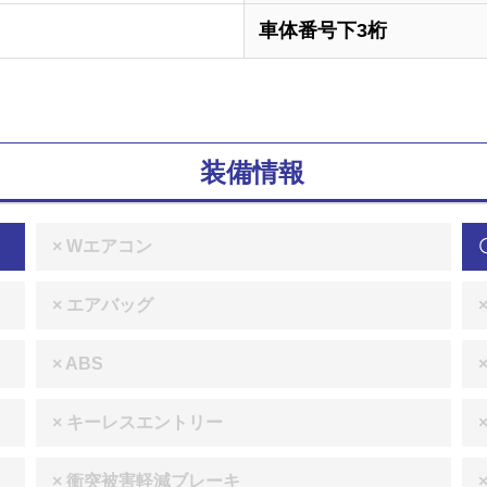
車体番号下3桁
装備情報
× Wエアコン
× エアバッグ
× ABS
× キーレスエントリー
× 衝突被害軽減ブレーキ