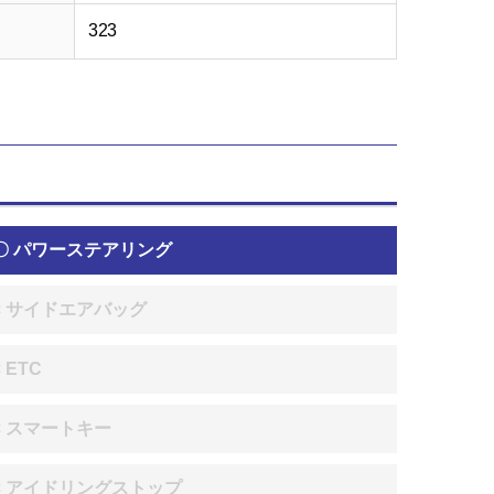
323
〇 パワーステアリング
× サイドエアバッグ
× ETC
× スマートキー
× アイドリングストップ