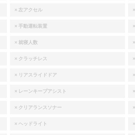
× 左アクセル
× 手動運転装置
× 就寝人数
× クラッチレス
× リアスライドドア
× レーンキープアシスト
× クリアランスソナー
× ヘッドライト