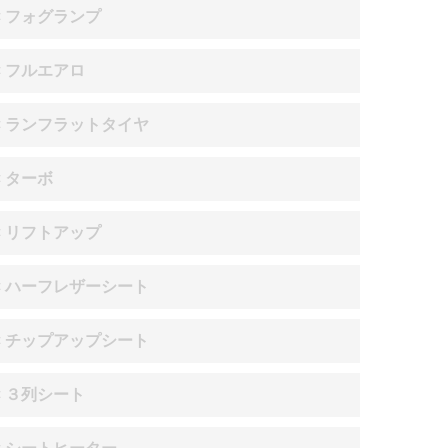
× フォグランプ
× フルエアロ
× ランフラットタイヤ
× ターボ
× リフトアップ
× ハーフレザーシート
× チップアップシート
× ３列シート