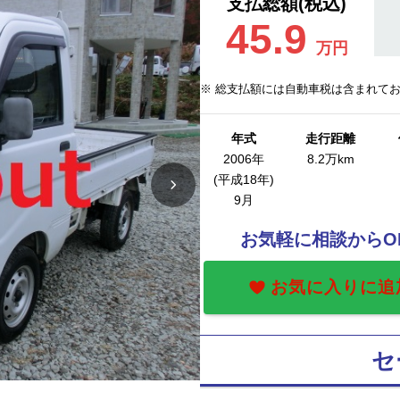
支払総額(税込)
45.9
万円
※ 総支払額には自動車税は含まれて
年式
走行距離
2006年
8.2万km
(平成18年)
9月
お気軽に相談からO
お気に入りに追
セ