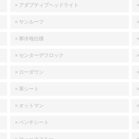
× アダプティブヘッドライト
× サンルーフ
× 寒冷地仕様
× センターデフロック
× ローダウン
× 革シート
× オットマン
× ベンチシート