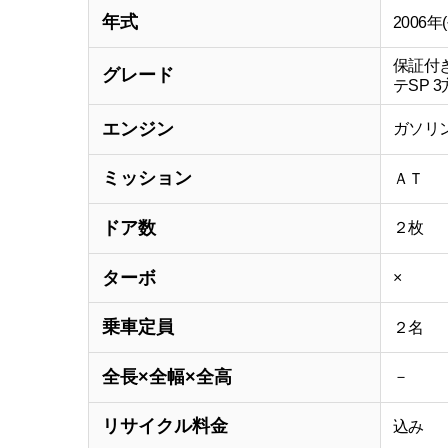
年式
2006年
保証付き
グレード
テSP 3
エンジン
ガソリ
ミッション
ＡＴ
ドア数
２枚
ターボ
×
乗車定員
２名
全長×全幅×全高
－
リサイクル料金
込み