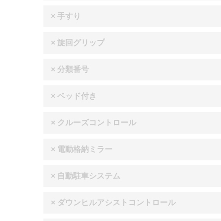
× 手すり
× 旋回グリップ
× 分類番号
× ベッド付き
× クルーズコントロール
× 電動格納ミラー
× 自動駐車システム
× ダウンヒルアシストコントロール