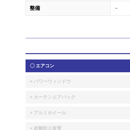
整備
－
〇 エアコン
× パワーウィンドウ
× カーテンエアバック
× アルミホイール
× 盗難防止装置