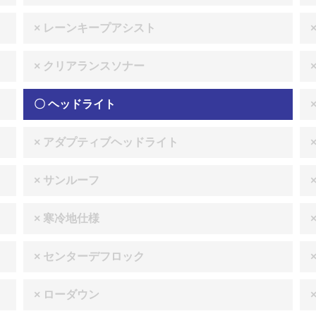
× レーンキープアシスト
× クリアランスソナー
〇 ヘッドライト
× アダプティブヘッドライト
× サンルーフ
× 寒冷地仕様
× センターデフロック
× ローダウン