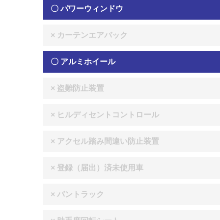
〇 パワーウィンドウ
× カーテンエアバック
〇 アルミホイール
× 盗難防止装置
× ヒルディセントコントロール
× アクセル踏み間違い防止装置
× 登録（届出）済未使用車
× バントラック