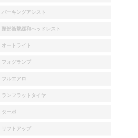
× パーキングアシスト
× 頸部衝撃緩和ヘッドレスト
× オートライト
× フォグランプ
× フルエアロ
× ランフラットタイヤ
× ターボ
× リフトアップ