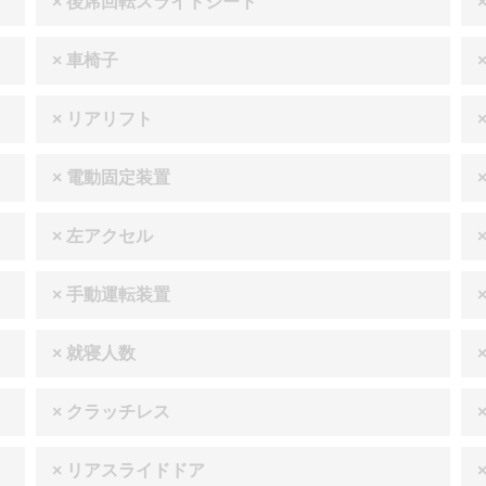
× 後席回転スライドシート
× 車椅子
× リアリフト
× 電動固定装置
× 左アクセル
× 手動運転装置
× 就寝人数
× クラッチレス
× リアスライドドア