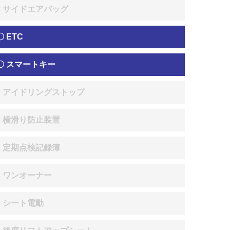
× サイドエアバッグ
〇 ETC
〇 スマートキー
× アイドリングストップ
× 横滑り防止装置
× 定期点検記録簿
× ワンオーナー
× シート電動