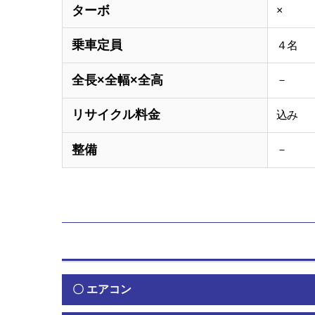
ターボ
×
乗車定員
４名
全長×全幅×全高
－
リサイクル料金
込み
整備
－
〇 エアコン