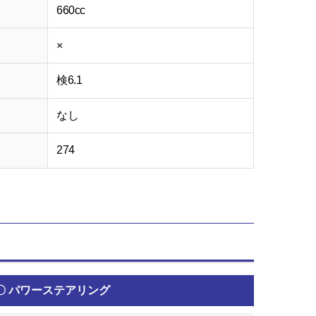
660cc
×
検6.1
なし
274
〇 パワーステアリング