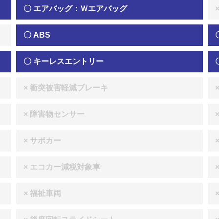
〇 エアバッグ：Ｗエアバッグ
〇 ABS
〇 キーレスエントリー
× 衝突被害軽減ブレーキ
× 障害物センサー
× サポカー
× エコカー減税対象車
× 福祉車両