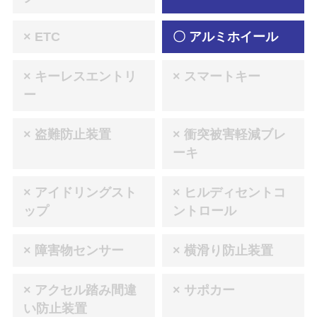
× ETC
〇 アルミホイール
× キーレスエントリ
× スマートキー
ー
× 盗難防止装置
× 衝突被害軽減ブレ
ーキ
× アイドリングスト
× ヒルディセントコ
ップ
ントロール
× 障害物センサー
× 横滑り防止装置
× アクセル踏み間違
× サポカー
い防止装置