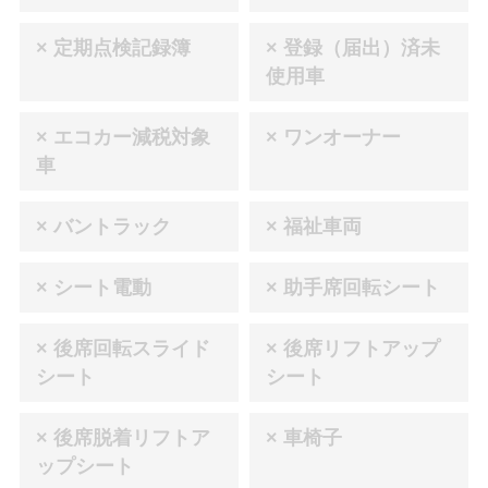
× 定期点検記録簿
× 登録（届出）済未
使用車
× エコカー減税対象
× ワンオーナー
車
× バントラック
× 福祉車両
× シート電動
× 助手席回転シート
× 後席回転スライド
× 後席リフトアップ
シート
シート
× 後席脱着リフトア
× 車椅子
ップシート