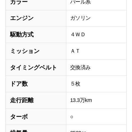
カラー
パール系
エンジン
ガソリン
駆動方式
４ＷＤ
ミッション
ＡＴ
タイミングベルト
交換済み
ドア数
５枚
走行距離
13.3万km
ターボ
○