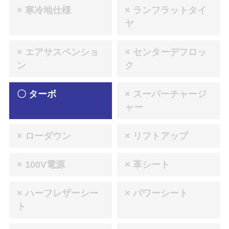
× 寒冷地仕様
× ランフラットタイ
ヤ
× エアサスペンショ
× センターデフロッ
ン
ク
〇 ターボ
× スーパーチャージ
ャー
× ローダウン
× リフトアップ
× 100V電源
× 革シート
× ハーフレザーシー
× パワーシート
ト