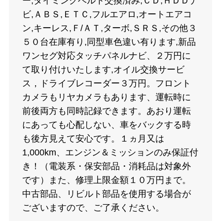
ー,タイミングベルト交換済み,ＣＤ,ＨＤＤナ
ビ,ＡＢＳ,ＥＴＣ,フルエアロ,オートエアコ
ン,キーレス,Ｆ/ＡＴ,ターボ,ＳＲＳ,その他３
５０台在庫有り,同型車色違い有ります,新品
ワンセグ対応タッチパネルナビ、２万円に
て取り付けいたします,オイル交換サービ
ス，ドライブレコーダー３万円。フロント
カメラもリヤカメラもあります、運転時に
前後両方も同時記録できます。あおり運転
にあっても心配しない、車をバックする時
も後方見えて安心です。１ヵ月又は
1,000km、エンジン＆ミッションのみ保証付
き！（電装系・保安部品・消耗品は対象外
です）また、修理上限金額１０万円まで。
中古部品、リビルト部品を使用する場合が
ございますので、ご了承ください。