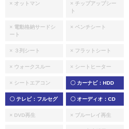
× オットマン
× チップアップシー
ト
× 電動格納サードシ
× ベンチシート
ート
× ３列シート
× フラットシート
× ウォークスルー
× シートヒーター
× シートエアコン
〇 カーナビ：HDD
〇 テレビ：フルセグ
〇 オーディオ：CD
× DVD再生
× ブルーレイ再生