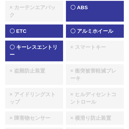
× カーテンエアバッ
〇 ABS
ク
〇 ETC
〇 アルミホイール
〇 キーレスエントリ
× スマートキー
ー
× 盗難防止装置
× 衝突被害軽減ブレ
ーキ
× アイドリングスト
× ヒルディセントコ
ップ
ントロール
× 障害物センサー
× 横滑り防止装置