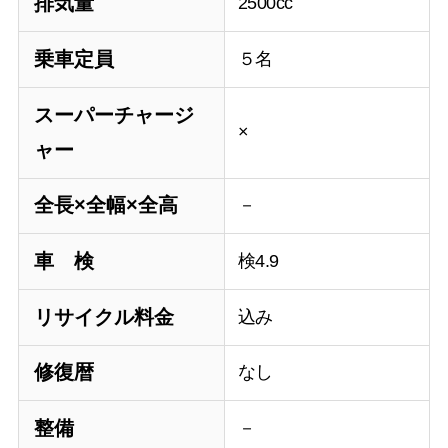
排気量
2500cc
乗車定員
５名
スーパーチャージ
×
ャー
全長×全幅×全高
－
車 検
検4.9
リサイクル料金
込み
修復暦
なし
整備
－