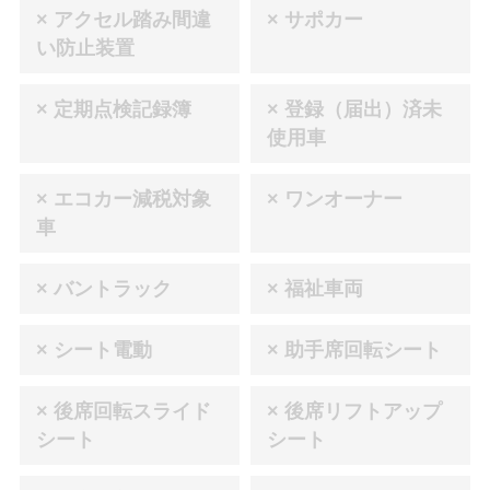
× アクセル踏み間違
× サポカー
い防止装置
× 定期点検記録簿
× 登録（届出）済未
使用車
× エコカー減税対象
× ワンオーナー
車
× バントラック
× 福祉車両
× シート電動
× 助手席回転シート
× 後席回転スライド
× 後席リフトアップ
シート
シート