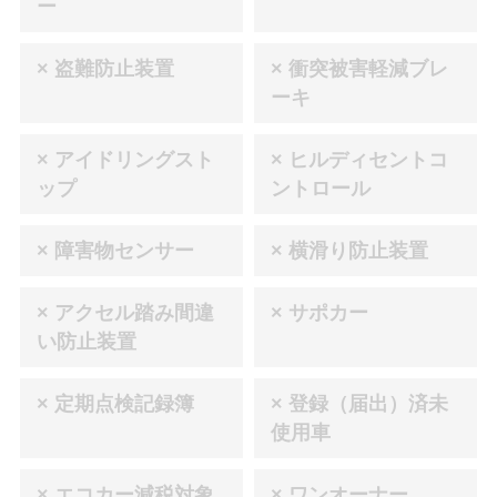
ー
× 盗難防止装置
× 衝突被害軽減ブレ
ーキ
× アイドリングスト
× ヒルディセントコ
ップ
ントロール
× 障害物センサー
× 横滑り防止装置
× アクセル踏み間違
× サポカー
い防止装置
× 定期点検記録簿
× 登録（届出）済未
使用車
× エコカー減税対象
× ワンオーナー