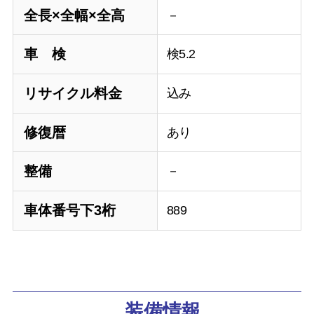
全長×全幅×全高
－
車 検
検5.2
リサイクル料金
込み
修復暦
あり
整備
－
車体番号下3桁
889
装備情報