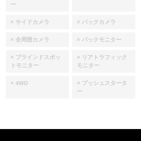
ー
× サイドカメラ
× バックカメラ
× 全周囲カメラ
× バックモニター
× ブラインドスポッ
× リアトラフィック
トモニター
モニター
× 4WD
× プッシュスタータ
ー