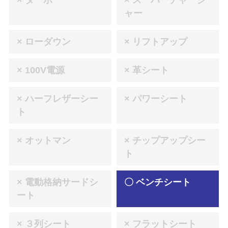
× ターボ
× スーパーチャージ
ャー
× ローダウン
× リフトアップ
× 100V電源
× 革シート
× ハーフレザーシー
× パワーシート
ト
× オットマン
× チップアップシー
ト
× 電動格納サードシ
〇 ベンチシート
ート
× ３列シート
× フラットシート