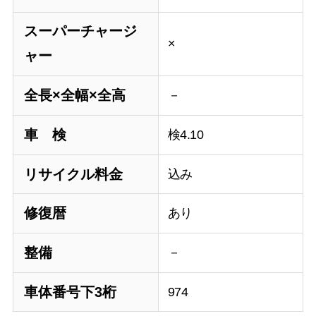
スーパーチャージ
×
ャー
全長×全幅×全高
－
車 検
検4.10
リサイクル料金
込み
修復暦
あり
整備
－
車体番号下3桁
974