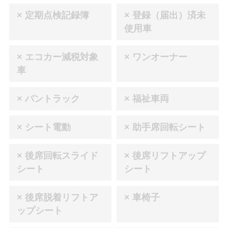
× 定期点検記録簿
× 登録（届出）済未
使用車
× エコカー減税対象
× ワンオーナー
車
× バントラック
× 福祉車両
× シート電動
× 助手席回転シート
× 後席回転スライド
× 後席リフトアップ
シート
シート
× 後席脱着リフトア
× 車椅子
ップシート