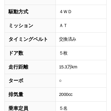
駆動方式
４ＷＤ
ミッション
ＡＴ
タイミングベルト
交換済み
ドア数
５枚
走行距離
15.3万km
ターボ
○
排気量
2000cc
乗車定員
５名