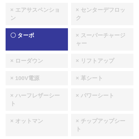
× エアサスペンショ
× センターデフロッ
ン
ク
〇 ターボ
× スーパーチャージ
ャー
× ローダウン
× リフトアップ
× 100V電源
× 革シート
× ハーフレザーシー
× パワーシート
ト
× オットマン
× チップアップシー
ト