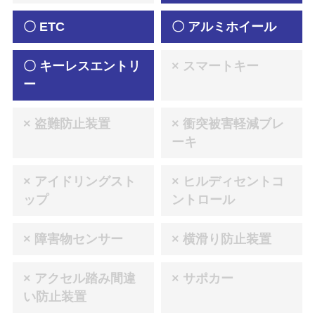
〇 ETC
〇 アルミホイール
〇 キーレスエントリ
× スマートキー
ー
× 盗難防止装置
× 衝突被害軽減ブレ
ーキ
× アイドリングスト
× ヒルディセントコ
ップ
ントロール
× 障害物センサー
× 横滑り防止装置
× アクセル踏み間違
× サポカー
い防止装置