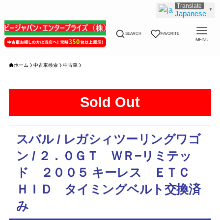
▼
Japanese
SEARCH
FAVORITE
MENU
ホーム
中古車検索
中古車
Sold Out
スバル / レガシィツーリングワゴ
ン / ２．０ＧＴ ＷＲ−リミテッ
ド ２００５ キーレス ＥＴＣ
ＨＩＤ タイミングベルト交換済
み