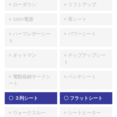
× ローダウン
× リフトアップ
× 100V電源
× 革シート
× ハーフレザーシー
× パワーシート
ト
× オットマン
× チップアップシー
ト
× 電動格納サードシ
× ベンチシート
ート
〇 ３列シート
〇 フラットシート
× ウォークスルー
× シートヒーター