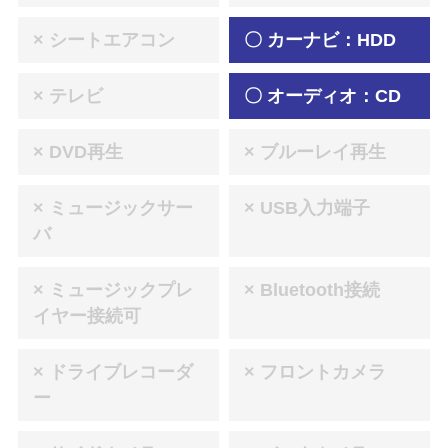
× シートエアコン
〇 カーナビ：HDD
× テレビ
〇 オーディオ：CD
× DVD再生
× ブルーレイ再生
× ミュージックサー
× USB入力端子
バ
× ミュージックプレ
× Bluetooth接続
イヤー接続可
× ドライブレコーダ
× フロントカメラ
ー