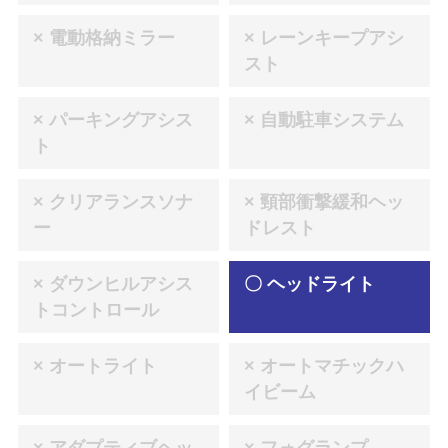
× 電動格納ミラー
× レーンキープアシ
スト
× パーキングアシス
× 自動駐車システム
ト
× クリアランスソナ
× 頸部衝撃緩和ヘッ
ー
ドレスト
× ダウンヒルアシス
〇 ヘッドライト
トコントロール
× オートライト
× オートマチックハ
イビーム
× アダプティブヘッ
× フォグランプ