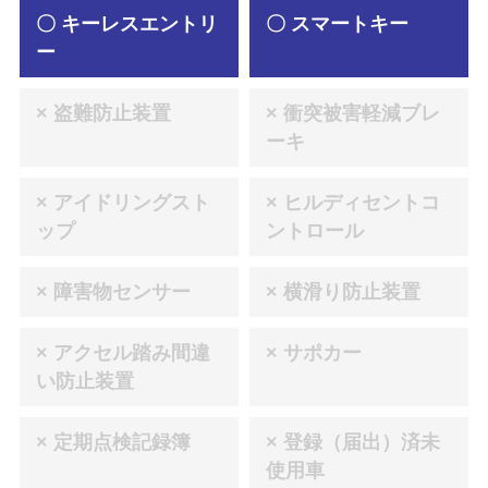
〇 キーレスエントリ
〇 スマートキー
ー
× 盗難防止装置
× 衝突被害軽減ブレ
ーキ
× アイドリングスト
× ヒルディセントコ
ップ
ントロール
× 障害物センサー
× 横滑り防止装置
× アクセル踏み間違
× サポカー
い防止装置
× 定期点検記録簿
× 登録（届出）済未
使用車