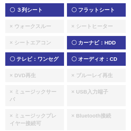
〇 ３列シート
〇 フラットシート
× ウォークスルー
× シートヒーター
× シートエアコン
〇 カーナビ：HDD
〇 テレビ：ワンセグ
〇 オーディオ：CD
× DVD再生
× ブルーレイ再生
× ミュージックサー
× USB入力端子
バ
× ミュージックプレ
× Bluetooth接続
イヤー接続可