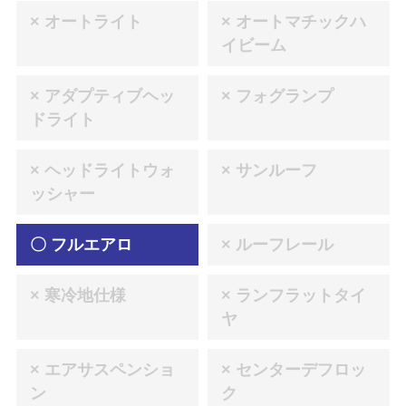
× オートライト
× オートマチックハ
イビーム
× アダプティブヘッ
× フォグランプ
ドライト
× ヘッドライトウォ
× サンルーフ
ッシャー
〇 フルエアロ
× ルーフレール
× 寒冷地仕様
× ランフラットタイ
ヤ
× エアサスペンショ
× センターデフロッ
ン
ク