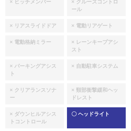
× ヒッチメンバー
× クルーズコントロ
ール
× リアスライドドア
× 電動リアゲート
× 電動格納ミラー
× レーンキープアシ
スト
× パーキングアシス
× 自動駐車システム
ト
× クリアランスソナ
× 頸部衝撃緩和ヘッ
ー
ドレスト
× ダウンヒルアシス
〇 ヘッドライト
トコントロール