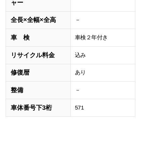
ャー
全長×全幅×全高
－
車 検
車検２年付き
リサイクル料金
込み
修復暦
あり
整備
－
車体番号下3桁
571