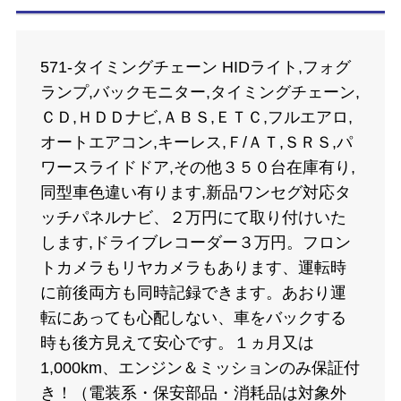
571-タイミングチェーン HIDライト,フォグ
ランプ,バックモニター,タイミングチェーン,
ＣＤ,ＨＤＤナビ,ＡＢＳ,ＥＴＣ,フルエアロ,
オートエアコン,キーレス,Ｆ/ＡＴ,ＳＲＳ,パ
ワースライドドア,その他３５０台在庫有り,
同型車色違い有ります,新品ワンセグ対応タ
ッチパネルナビ、２万円にて取り付けいた
します,ドライブレコーダー３万円。フロン
トカメラもリヤカメラもあります、運転時
に前後両方も同時記録できます。あおり運
転にあっても心配しない、車をバックする
時も後方見えて安心です。１ヵ月又は
1,000km、エンジン＆ミッションのみ保証付
き！（電装系・保安部品・消耗品は対象外