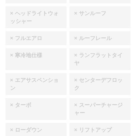
× ヘッドライトウォ
× サンルーフ
ッシャー
× フルエアロ
× ルーフレール
× 寒冷地仕様
× ランフラットタイ
ヤ
× エアサスペンショ
× センターデフロッ
ン
ク
× ターボ
× スーパーチャージ
ャー
× ローダウン
× リフトアップ