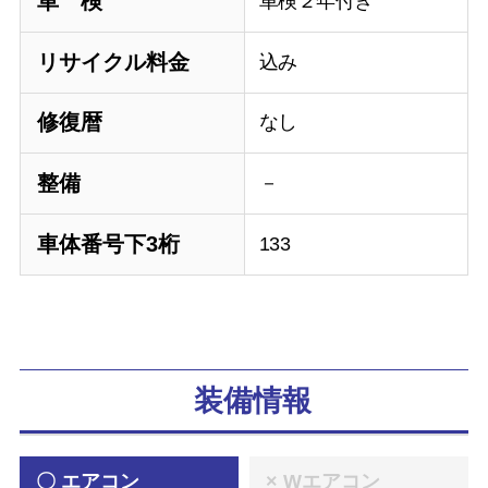
車 検
車検２年付き
リサイクル料金
込み
修復暦
なし
整備
－
車体番号下3桁
133
装備情報
〇 エアコン
× Wエアコン