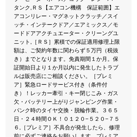
タンク,ＲＳ【エアコン機構 保証範囲】エ
アコンリレー・マグネットクラッチ／スイ
ッチ・インテークドア／エアミックス／モ
ードドアアクチュエーター・クリーングユ
ニット,［ＲＳ］累積での保証適用修理上限
額は、ご契約年数に関わらず５万円（税抜
き）までとなります。免責期間１か月。保
証開始日より１か月以内に発生したトラブ
ルは販売店にご相談ください。［プレミ
ア］緊急ロードサービス付き（条件付
き）！レッカー牽引・キー閉じこみ・ガス
欠・バッテリー上がりジャンピング作業・
パンク時のタイヤ交換・脱輪作業。３６５
日・２４時間ＯＫ！０１２０−５２０−７５
６,［プレミア］不具合が発生したら、修理
前に必ずご連絡をお願いします。プレミア