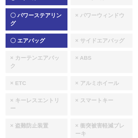
〇 パワーステアリン
× パワーウィンドウ
グ
〇 エアバッグ
× サイドエアバッグ
× カーテンエアバッ
× ABS
ク
× ETC
× アルミホイール
× キーレスエントリ
× スマートキー
ー
× 盗難防止装置
× 衝突被害軽減ブレ
ーキ