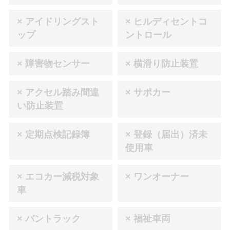
× アイドリングスト
× ヒルディセントコ
ップ
ントロール
× 障害物センサー
× 横滑り防止装置
× アクセル踏み間違
× サポカー
い防止装置
× 定期点検記録簿
× 登録（届出）済未
使用車
× エコカー減税対象
× ワンオーナー
車
× バントラック
× 福祉車両