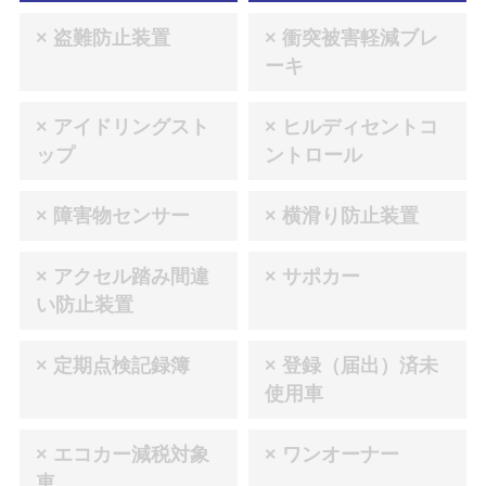
× 盗難防止装置
× 衝突被害軽減ブレ
ーキ
× アイドリングスト
× ヒルディセントコ
ップ
ントロール
× 障害物センサー
× 横滑り防止装置
× アクセル踏み間違
× サポカー
い防止装置
× 定期点検記録簿
× 登録（届出）済未
使用車
× エコカー減税対象
× ワンオーナー
車