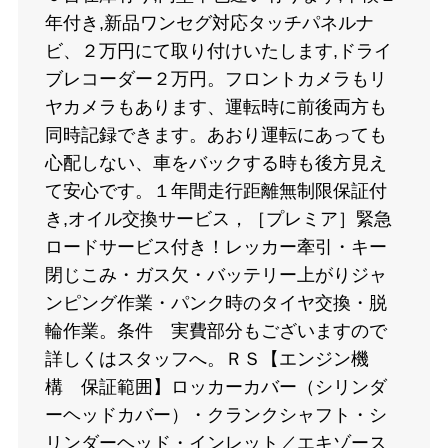
年付き,新品ワンセグ対応タッチパネルナ
ビ、２万円にて取り付けいたします,ドライ
ブレコーダー２万円。フロントカメラもリ
ヤカメラもあります、運転時に前後両方も
同時記録できます。あおり運転にあっても
心配しない、車をバックする時も後方見え
て安心です。１年間走行距離無制限保証付
き,オイル交換サービス，［プレミア］緊急
ロードサービス付き！レッカー牽引・キー
閉じこみ・ガス欠・バッテリー上がりジャ
ンピング作業・パンク時のタイヤ交換・脱
輪作業。条件 実費部分もございますので
詳しくはスタッフへ。ＲＳ【エンジン機
構 保証範囲】ロッカーカバー（シリンダ
ーヘッドカバー）・クランクシャフト・シ
リンダーヘッド・インレット／エキゾース