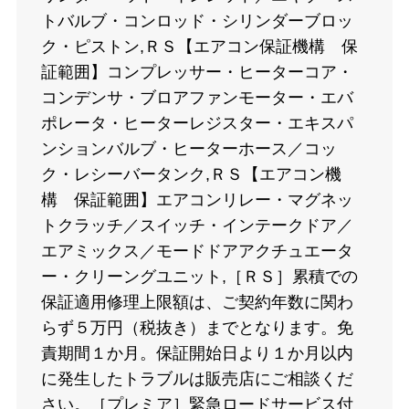
トバルブ・コンロッド・シリンダーブロッ
ク・ピストン,ＲＳ【エアコン保証機構 保
証範囲】コンプレッサー・ヒーターコア・
コンデンサ・ブロアファンモーター・エバ
ポレータ・ヒーターレジスター・エキスパ
ンションバルブ・ヒーターホース／コッ
ク・レシーバータンク,ＲＳ【エアコン機
構 保証範囲】エアコンリレー・マグネッ
トクラッチ／スイッチ・インテークドア／
エアミックス／モードドアアクチュエータ
ー・クリーングユニット,［ＲＳ］累積での
保証適用修理上限額は、ご契約年数に関わ
らず５万円（税抜き）までとなります。免
責期間１か月。保証開始日より１か月以内
に発生したトラブルは販売店にご相談くだ
さい。［プレミア］緊急ロードサービス付