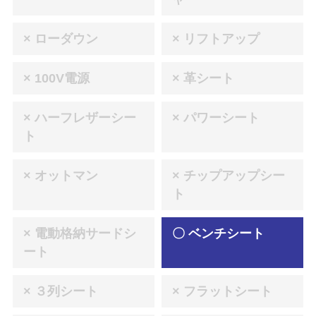
× ローダウン
× リフトアップ
× 100V電源
× 革シート
× ハーフレザーシー
× パワーシート
ト
× オットマン
× チップアップシー
ト
× 電動格納サードシ
〇 ベンチシート
ート
× ３列シート
× フラットシート