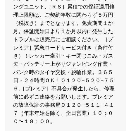
ングユニット,［ＲＳ］累積での保証適用修
理上限額は、ご契約年数に関わらず５万円
（税抜き）までとなります。免責期間１か
月。保証開始日より１か月以内に発生した
トラブルは販売店にご相談ください。［プ
レミア］緊急ロードサービス付き（条件付
き）！レッカー牽引・キー閉じこみ・ガス
欠・バッテリー上がりジャンピング作業・
パンク時のタイヤ交換・脱輪作業。３６５
日・２４時間ＯＫ！０１２０−５２０−７５
６,［プレミア］不具合が発生したら、修理
前に必ずご連絡をお願いします。プレミア
の故障保証の事務局０１２０−５１１−４１
７（年末年始を除く、全日営業）１０：０
０〜１８：００。