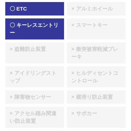
〇 ETC
× アルミホイール
〇 キーレスエントリ
× スマートキー
ー
× 盗難防止装置
× 衝突被害軽減ブレ
ーキ
× アイドリングスト
× ヒルディセントコ
ップ
ントロール
× 障害物センサー
× 横滑り防止装置
× アクセル踏み間違
× サポカー
い防止装置