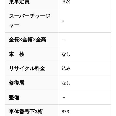
乗車定員
３名
スーパーチャージ
×
ャー
全長×全幅×全高
－
車 検
なし
リサイクル料金
込み
修復暦
なし
整備
－
車体番号下3桁
873