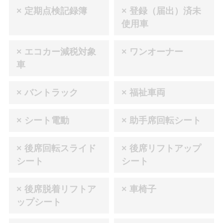
× 定期点検記録簿
× 登録（届出）済未
使用車
× エコカー減税対象
× ワンオーナー
車
× バントラック
× 福祉車両
× シート電動
× 助手席回転シート
× 後席回転スライド
× 後席リフトアップ
シート
シート
× 後席脱着リフトア
× 車椅子
ップシート