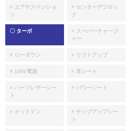
× エアサスペンショ
× センターデフロッ
ン
ク
〇 ターボ
× スーパーチャージ
ャー
× ローダウン
× リフトアップ
× 100V電源
× 革シート
× ハーフレザーシー
× パワーシート
ト
× オットマン
× チップアップシー
ト