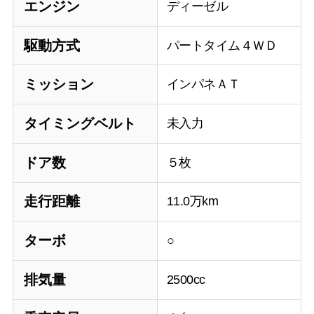
エンジン
ディーゼル
駆動方式
パートタイム４ＷＤ
ミッション
インパネＡＴ
タイミングベルト
未入力
ドア数
５枚
走行距離
11.0万km
ターボ
○
排気量
2500cc