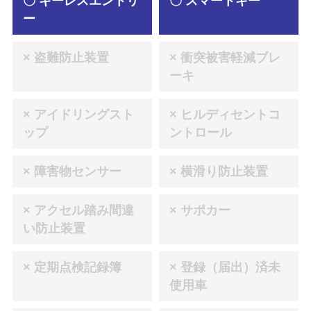
〇 キーレスエントリ
〇 スマートキー
ー
× 盗難防止装置
× 衝突被害軽減ブレ
ーキ
× アイドリングスト
× ヒルディセントコ
ップ
ントロール
× 障害物センサー
× 横滑り防止装置
× アクセル踏み間違
× サポカー
い防止装置
× 定期点検記録簿
× 登録（届出）済未
使用車