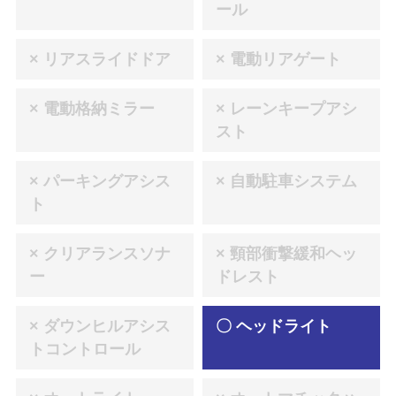
ール
× リアスライドドア
× 電動リアゲート
× 電動格納ミラー
× レーンキープアシ
スト
× パーキングアシス
× 自動駐車システム
ト
× クリアランスソナ
× 頸部衝撃緩和ヘッ
ー
ドレスト
× ダウンヒルアシス
〇 ヘッドライト
トコントロール