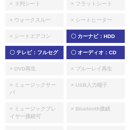
× ３列シート
× フラットシート
× ウォークスルー
× シートヒーター
× シートエアコン
〇 カーナビ：HDD
〇 テレビ：フルセグ
〇 オーディオ：CD
× DVD再生
× ブルーレイ再生
× ミュージックサー
× USB入力端子
バ
× ミュージックプレ
× Bluetooth接続
イヤー接続可