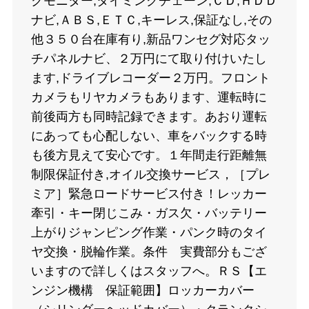
クモニター,タイミングチェーン,ＣＤ,ＨＤＤ
ナビ,ＡＢＳ,ＥＴＣ,キーレス,保証なし,その
他３５０台在庫有り,新品ワンセグ対応タッ
チパネルナビ、２万円にて取り付けいたし
ます,ドライブレコーダー２万円。フロント
カメラもリヤカメラもあります、運転時に
前後両方も同時記録できます。あおり運転
にあっても心配しない、車をバックする時
も後方見えて安心です。１年間走行距離無
制限保証付き,オイル交換サービス，［プレ
ミア］緊急ロードサービス付き！レッカー
牽引・キー閉じこみ・ガス欠・バッテリー
上がりジャンピング作業・パンク時のタイ
ヤ交換・脱輪作業。条件 実費部分もござ
いますので詳しくはスタッフへ。ＲＳ【エ
ンジン機構 保証範囲】ロッカーカバー