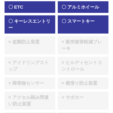
〇 ETC
〇 アルミホイール
〇 キーレスエントリ
〇 スマートキー
ー
× 盗難防止装置
× 衝突被害軽減ブレ
ーキ
× アイドリングスト
× ヒルディセントコ
ップ
ントロール
× 障害物センサー
× 横滑り防止装置
× アクセル踏み間違
× サポカー
い防止装置