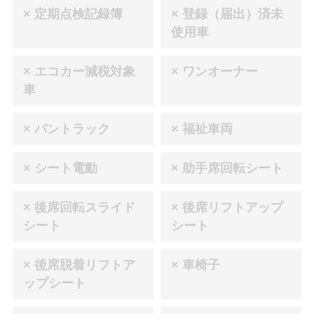
× 定期点検記録簿
× 登録（届出）済未
使用車
× エコカー減税対象
× ワンオーナー
車
× バントラック
× 福祉車両
× シート電動
× 助手席回転シート
× 後席回転スライド
× 後席リフトアップ
シート
シート
× 後席脱着リフトア
× 車椅子
ップシート