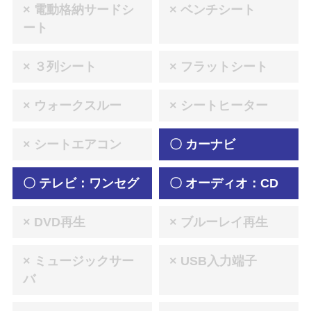
× 電動格納サードシ
× ベンチシート
ート
× ３列シート
× フラットシート
× ウォークスルー
× シートヒーター
× シートエアコン
〇 カーナビ
〇 テレビ：ワンセグ
〇 オーディオ：CD
× DVD再生
× ブルーレイ再生
× ミュージックサー
× USB入力端子
バ