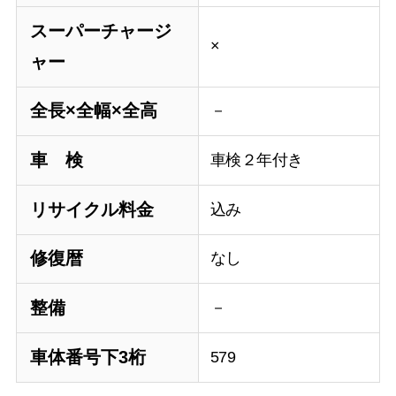
スーパーチャージ
×
ャー
全長×全幅×全高
－
車 検
車検２年付き
リサイクル料金
込み
修復暦
なし
整備
－
車体番号下3桁
579