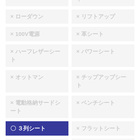
× ローダウン
× リフトアップ
× 100V電源
× 革シート
× ハーフレザーシー
× パワーシート
ト
× オットマン
× チップアップシー
ト
× 電動格納サードシ
× ベンチシート
ート
〇 ３列シート
× フラットシート