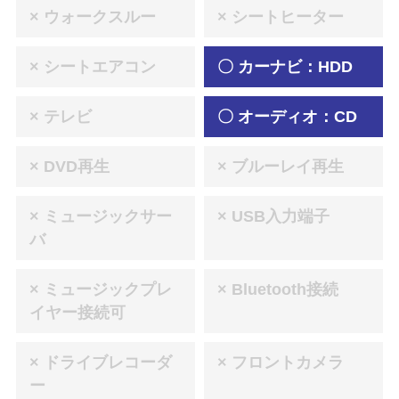
× ウォークスルー
× シートヒーター
× シートエアコン
〇 カーナビ：HDD
× テレビ
〇 オーディオ：CD
× DVD再生
× ブルーレイ再生
× ミュージックサー
× USB入力端子
バ
× ミュージックプレ
× Bluetooth接続
イヤー接続可
× ドライブレコーダ
× フロントカメラ
ー