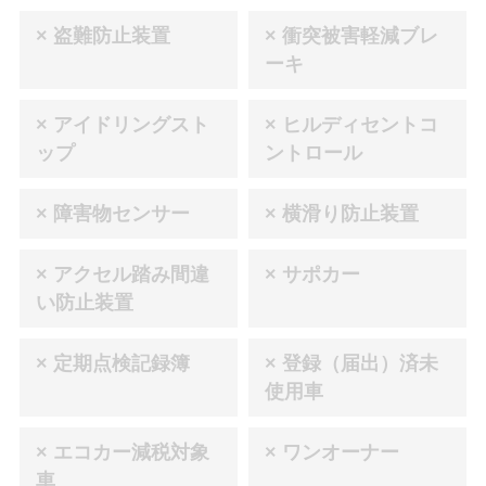
× 盗難防止装置
× 衝突被害軽減ブレ
ーキ
× アイドリングスト
× ヒルディセントコ
ップ
ントロール
× 障害物センサー
× 横滑り防止装置
× アクセル踏み間違
× サポカー
い防止装置
× 定期点検記録簿
× 登録（届出）済未
使用車
× エコカー減税対象
× ワンオーナー
車