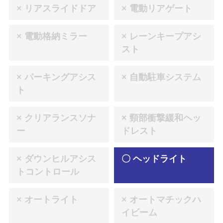
× リアスライドドア
× 電動リアゲート
× 電動格納ミラー
× レーンキープアシ
スト
× パーキングアシス
× 自動駐車システム
ト
× クリアランスソナ
× 頸部衝撃緩和ヘッ
ー
ドレスト
× ダウンヒルアシス
〇 ヘッドライト
トコントロール
× オートライト
× オートマチックハ
イビーム