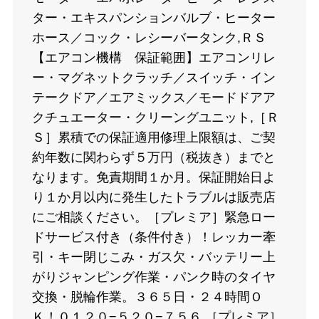
ター・エキスパンションバルブ・ヒーター
ホース／コック・レシーバータンク,ＲＳ
【エアコン機構 保証範囲】エアコンリレ
ー・マグネットクラッチ／スイッチ・イン
テークドア／エアミックス／モードドアア
クチュエーター・クリーングユニット,［Ｒ
Ｓ］累積での保証適用修理上限額は、ご契
約年数に関わらず５万円（税抜き）までと
なります。免責期間１か月。保証開始日よ
り１か月以内に発生したトラブルは販売店
にご相談ください。［プレミア］緊急ロー
ドサービス付き（条件付き）！レッカー牽
引・キー閉じこみ・ガス欠・バッテリー上
がりジャンピング作業・パンク時のタイヤ
交換・脱輪作業。３６５日・２４時間Ｏ
Ｋ！０１２０−５２０−７５６,［プレミア］