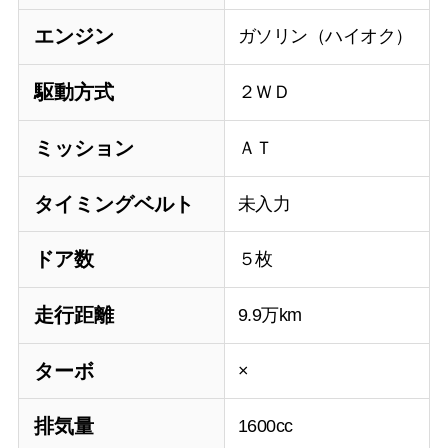
エンジン
ガソリン（ハイオク）
駆動方式
２ＷＤ
ミッション
ＡＴ
タイミングベルト
未入力
ドア数
５枚
走行距離
9.9万km
ターボ
×
排気量
1600cc