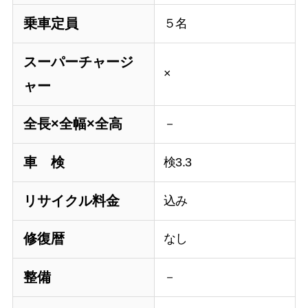
乗車定員
５名
スーパーチャージ
×
ャー
全長×全幅×全高
－
車 検
検3.3
リサイクル料金
込み
修復暦
なし
整備
－