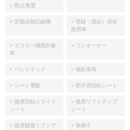
い防止装置
× 定期点検記録簿
× 登録（届出）済未
使用車
× エコカー減税対象
× ワンオーナー
車
× バントラック
× 福祉車両
× シート電動
× 助手席回転シート
× 後席回転スライド
× 後席リフトアップ
シート
シート
× 後席脱着リフトア
× 車椅子