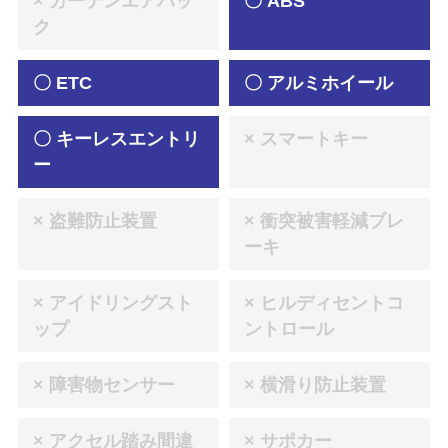
× カーテンエアバッ
〇 ABS
ク
〇 ETC
〇 アルミホイール
〇 キーレスエントリ
× スマートキー
ー
× 盗難防止装置
× 衝突被害軽減ブレ
ーキ
× アイドリングスト
× ヒルディセントコ
ップ
ントロール
× 障害物センサー
× 横滑り防止装置
× アクセル踏み間違
× サポカー