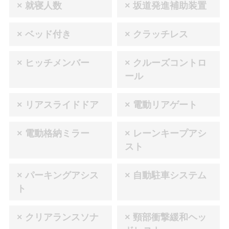
× 就寝人数
× 坂道発進補助装置
× ベッド付き
× クラッチレス
× ヒッチメンバー
× クルーズコントロ
ール
× リアスライドドア
× 電動リアゲート
× 電動格納ミラー
× レーンキープアシ
スト
× パーキングアシス
× 自動駐車システム
ト
× クリアランスソナ
× 頸部衝撃緩和ヘッ