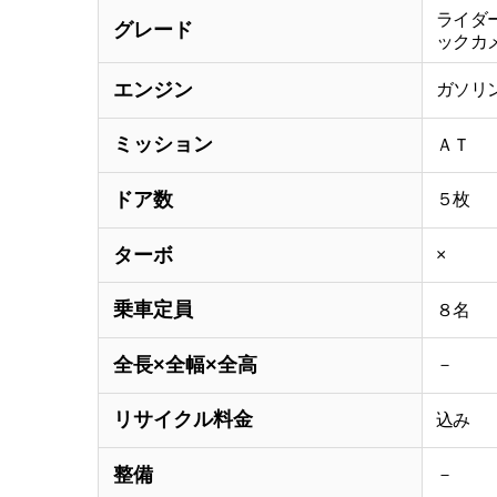
ライダ
グレード
ックカ
エンジン
ガソリ
ミッション
ＡＴ
ドア数
５枚
ターボ
×
乗車定員
８名
全長×全幅×全高
－
リサイクル料金
込み
整備
－