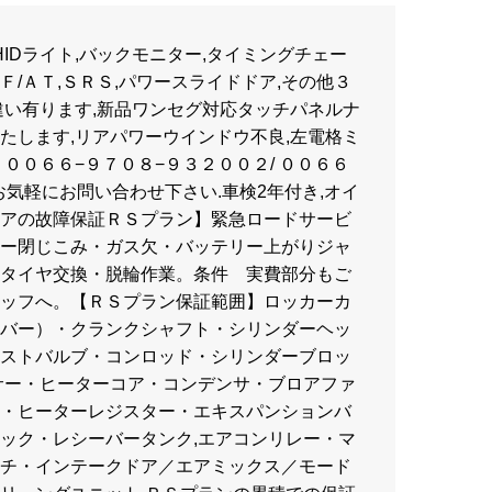
 HIDライト,バックモニター,タイミングチェー
,Ｆ/ＡＴ,ＳＲＳ,パワースライドドア,その他３
違い有ります,新品ワンセグ対応タッチパネルナ
たします,リアパワーウインドウ不良,左電格ミ
００６６−９７０８−９３２００２/ ００６６
お気軽にお問い合わせ下さい.車検2年付き,オイ
アの故障保証ＲＳプラン】緊急ロードサービ
ー閉じこみ・ガス欠・バッテリー上がりジャ
タイヤ交換・脱輪作業。条件 実費部分もご
ッフへ。【ＲＳプラン保証範囲】ロッカーカ
バー）・クランクシャフト・シリンダーヘッ
ストバルブ・コンロッド・シリンダーブロッ
サー・ヒーターコア・コンデンサ・ブロアファ
・ヒーターレジスター・エキスパンションバ
ック・レシーバータンク,エアコンリレー・マ
チ・インテークドア／エアミックス／モード