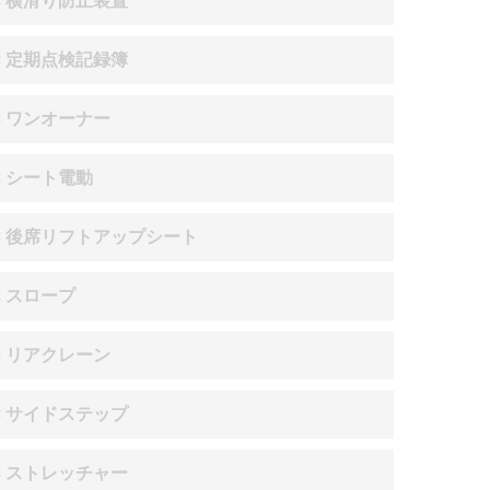
× 横滑り防止装置
× 定期点検記録簿
× ワンオーナー
× シート電動
× 後席リフトアップシート
× スロープ
× リアクレーン
× サイドステップ
× ストレッチャー