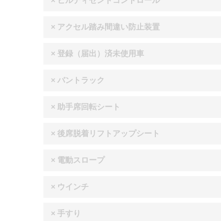
× ヒルディセントコントロール
× アクセル踏み間違い防止装置
× 登録（届出）済未使用車
× バントラック
× 助手席回転シート
× 後席脱着リフトアップシート
× 電動スロープ
× ウインチ
× 手すり