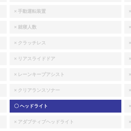
× 手動運転装置
× 就寝人数
× クラッチレス
× リアスライドドア
× レーンキープアシスト
× クリアランスソナー
〇 ヘッドライト
× アダプティブヘッドライト