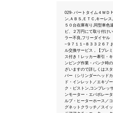
029- パートタイム４ＷＤ
ン,ＡＢＳ,ＥＴＣ,キーレス
５０台在庫有り,同型車色
ビ、２万円にて取り付けい
ラー不良,フリーダイヤル 
−９７１１−８３３２６７ 
ル交換サービス，【プレミ
ス付き！レッカー牽引・キ
ンピング作業・パンク時の
ざいますので詳しくはスタ
バー（シリンダーヘッドカ
ド・インレット／エキゾー
ク・ピストン,コンプレッ
ンモーター・エバポレータ
ルブ・ヒーターホース／コ
グネットクラッチ／スイッ