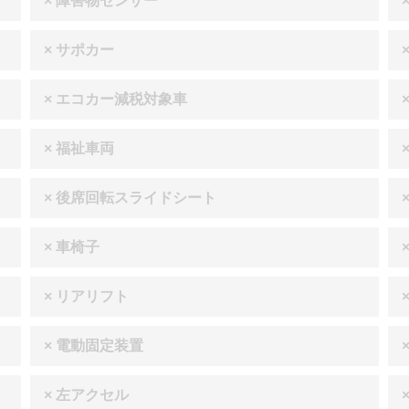
× 障害物センサー
× サポカー
× エコカー減税対象車
× 福祉車両
× 後席回転スライドシート
× 車椅子
× リアリフト
× 電動固定装置
× 左アクセル