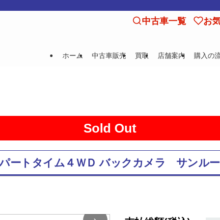
中古車一覧
お
ホーム
中古車販売
買取
店舗案内
購入の
Sold Out
ーＳ パートタイム４ＷＤ バックカメラ サンル