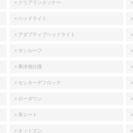
× クリアランスソナー
× ヘッドライト
× アダプティブヘッドライト
× サンルーフ
× 寒冷地仕様
× センターデフロック
× ローダウン
× 革シート
× オットマン