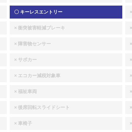
〇 キーレスエントリー
× 衝突被害軽減ブレーキ
× 障害物センサー
× サポカー
× エコカー減税対象車
× 福祉車両
× 後席回転スライドシート
× 車椅子