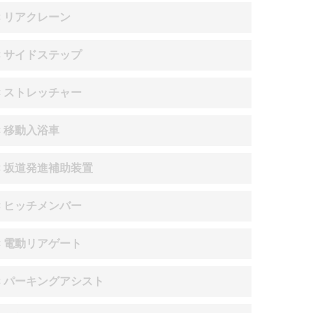
× リアクレーン
× サイドステップ
× ストレッチャー
× 移動入浴車
× 坂道発進補助装置
× ヒッチメンバー
× 電動リアゲート
× パーキングアシスト