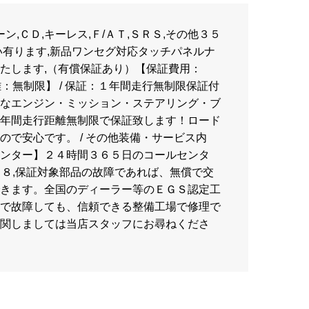
ーン,ＣＤ,キーレス,Ｆ/ＡＴ,ＳＲＳ,その他３５
い有ります,新品ワンセグ対応タッチパネルナ
たします,（有償保証あり）【保証費用：
 / 距離：無制限】 / 保証：１年間走行無制限保証付
なエンジン・ミッション・ステアリング・ブ
年間走行距離無制限で保証致します！ロード
ので安心です。 / その他装備・サービス内
ンター】２４時間３６５日のコールセンタ
５８,保証対象部品の故障であれば、無償で交
きます。全国のディーラー等のＥＧＳ認定工
で故障しても、信頼できる整備工場で修理で
関しましては当店スタッフにお尋ねくださ