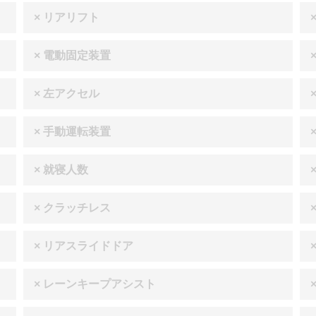
× リアリフト
× 電動固定装置
× 左アクセル
× 手動運転装置
× 就寝人数
× クラッチレス
× リアスライドドア
× レーンキープアシスト