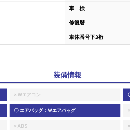
車 検
修復暦
車体番号下3桁
装備情報
× Wエアコン
〇 エアバッグ：Ｗエアバッグ
× ABS