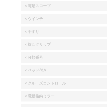
× 電動スロープ
× ウインチ
× 手すり
× 旋回グリップ
× 分類番号
× ベッド付き
× クルーズコントロール
× 電動格納ミラー