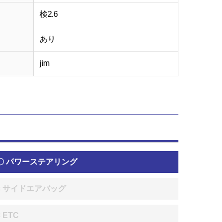
検2.6
あり
jim
〇 パワーステアリング
× サイドエアバッグ
× ETC