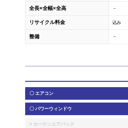
全長×全幅×全高
－
リサイクル料金
込み
整備
－
〇 エアコン
〇 パワーウィンドウ
× カーテンエアバック