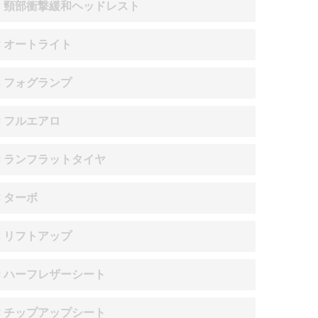
× 頸部衝撃緩和ヘッドレスト
× オートライト
× フォグランプ
× フルエアロ
× ランフラットタイヤ
× ターボ
× リフトアップ
× ハーフレザーシート
× チップアップシート