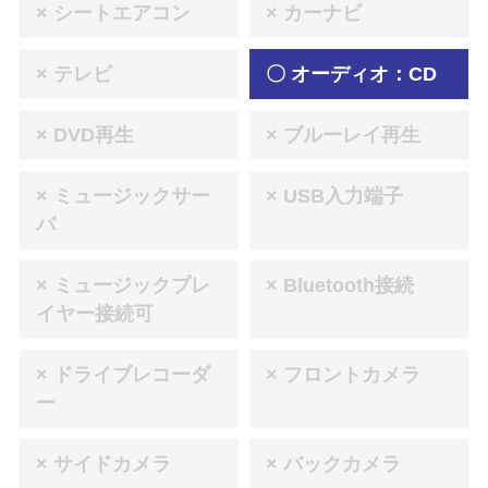
× シートエアコン
× カーナビ
× テレビ
〇 オーディオ：CD
× DVD再生
× ブルーレイ再生
× ミュージックサー
× USB入力端子
バ
× ミュージックプレ
× Bluetooth接続
イヤー接続可
× ドライブレコーダ
× フロントカメラ
ー
× サイドカメラ
× バックカメラ