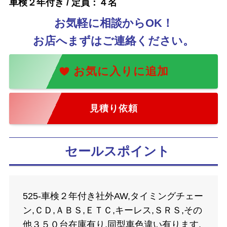
車検２年付き / 定員：４名
お気軽に相談からOK！
お店へまずはご連絡ください。
見積り依頼
セールスポイント
525-車検２年付き社外AW,タイミングチェー
ン,ＣＤ,ＡＢＳ,ＥＴＣ,キーレス,ＳＲＳ,その
他３５０台在庫有り,同型車色違い有ります,