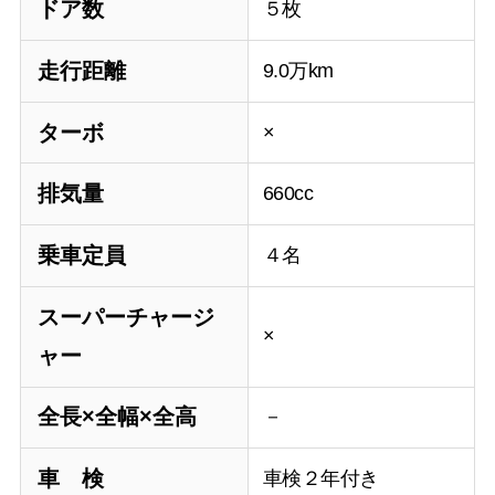
ドア数
５枚
走行距離
9.0万km
ターボ
×
排気量
660cc
乗車定員
４名
スーパーチャージ
×
ャー
全長×全幅×全高
－
車 検
車検２年付き