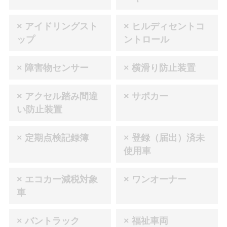
× アイドリングスト
× ヒルディセントコ
ップ
ントロール
× 障害物センサー
× 横滑り防止装置
× アクセル踏み間違
× サポカー
い防止装置
× 定期点検記録簿
× 登録（届出）済未
使用車
× エコカー減税対象
× ワンオーナー
車
× バントラック
× 福祉車両