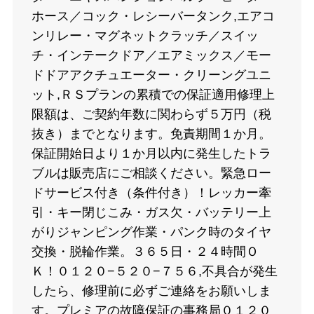
ホース／コック・レシーバータンク,エアコ
ンリレー・マグネットクラッチ／スイッ
チ・インテークドア／エアミックス／モー
ドドアアクチュエーター・クリーングユニ
ット,ＲＳプランの累積での保証適用修理上
限額は、ご契約年数に関わらず５万円（税
抜き）までとなります。免責期間１か月。
保証開始日より１か月以内に発生したトラ
ブルは販売店にご相談ください。緊急ロー
ドサービス付き（条件付き）！レッカー牽
引・キー閉じこみ・ガス欠・バッテリー上
がりジャンピング作業・パンク時のタイヤ
交換・脱輪作業。３６５日・２４時間Ｏ
Ｋ！０１２０−５２０−７５６,不具合が発生
したら、修理前に必ずご連絡をお願いしま
す。プレミアの故障保証の事務局０１２０