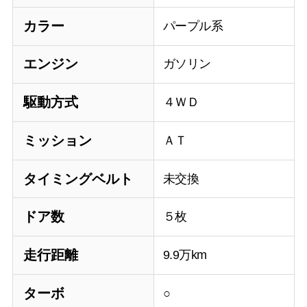
カラー
パープル系
エンジン
ガソリン
駆動方式
４ＷＤ
ミッション
ＡＴ
タイミングベルト
未交換
ドア数
５枚
走行距離
9.9万km
ターボ
○