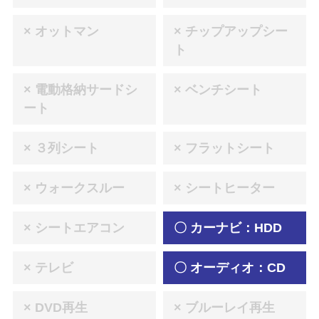
× オットマン
× チップアップシー
ト
× 電動格納サードシ
× ベンチシート
ート
× ３列シート
× フラットシート
× ウォークスルー
× シートヒーター
× シートエアコン
〇 カーナビ：HDD
× テレビ
〇 オーディオ：CD
× DVD再生
× ブルーレイ再生