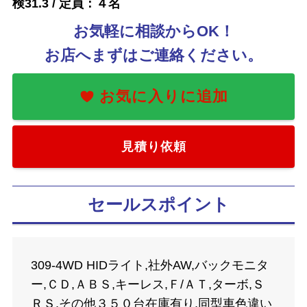
検31.3 / 定員：４名
お気軽に相談からOK！
お店へまずはご連絡ください。
見積り依頼
セールスポイント
309-4WD HIDライト,社外AW,バックモニタ
ー,ＣＤ,ＡＢＳ,キーレス,Ｆ/ＡＴ,ターボ,Ｓ
ＲＳ,その他３５０台在庫有り,同型車色違い