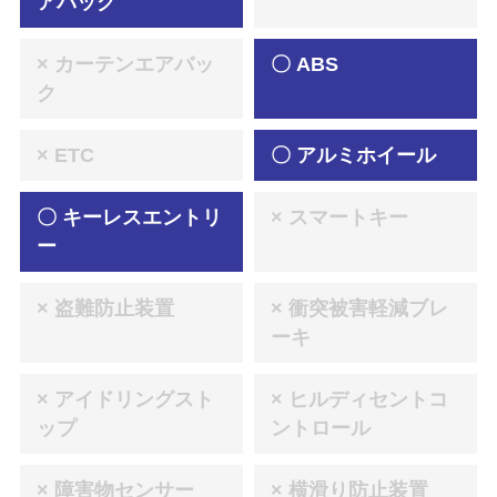
アバッグ
× カーテンエアバッ
〇 ABS
ク
× ETC
〇 アルミホイール
〇 キーレスエントリ
× スマートキー
ー
× 盗難防止装置
× 衝突被害軽減ブレ
ーキ
× アイドリングスト
× ヒルディセントコ
ップ
ントロール
× 障害物センサー
× 横滑り防止装置