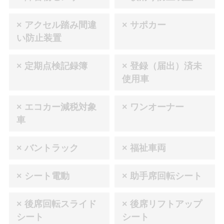
× アクセル踏み間違
× サポカー
い防止装置
× 定期点検記録簿
× 登録（届出）済未
使用車
× エコカー減税対象
× ワンオーナー
車
× バントラック
× 福祉車両
× シート電動
× 助手席回転シート
× 後席回転スライド
× 後席リフトアップ
シート
シート