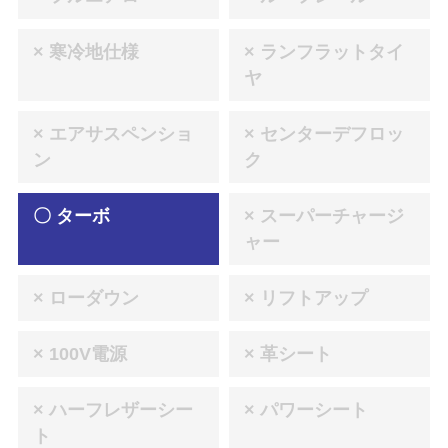
× 寒冷地仕様
× ランフラットタイ
ヤ
× エアサスペンショ
× センターデフロッ
ン
ク
〇 ターボ
× スーパーチャージ
ャー
× ローダウン
× リフトアップ
× 100V電源
× 革シート
× ハーフレザーシー
× パワーシート
ト