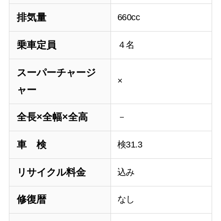
排気量
660cc
乗車定員
４名
スーパーチャージ
×
ャー
全長×全幅×全高
－
車 検
検31.3
リサイクル料金
込み
修復暦
なし