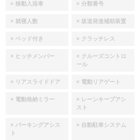
× 移動入浴車
× 分類番号
× 就寝人数
× 坂道発進補助装置
× ベッド付き
× クラッチレス
× ヒッチメンバー
× クルーズコントロ
ール
× リアスライドドア
× 電動リアゲート
× 電動格納ミラー
× レーンキープアシ
スト
× パーキングアシス
× 自動駐車システム
ト