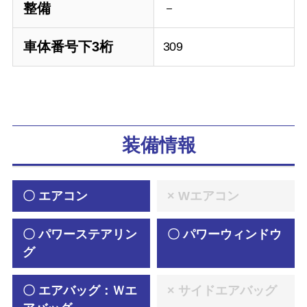
整備
－
車体番号下3桁
309
装備情報
〇 エアコン
× Wエアコン
〇 パワーステアリン
〇 パワーウィンドウ
グ
〇 エアバッグ：Ｗエ
× サイドエアバッグ