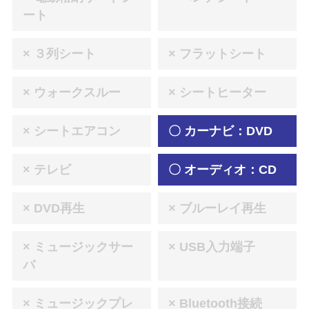
ート
× ３列シート
× フラットシート
× ウォークスルー
× シートヒーター
× シートエアコン
〇 カーナビ：DVD
× テレビ
〇 オーディオ：CD
× DVD再生
× ブルーレイ再生
× ミュージックサー
× USB入力端子
バ
× ミュージックプレ
× Bluetooth接続