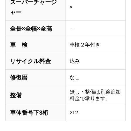
スーパーチャージ
×
ャー
全長×全幅×全高
－
車 検
車検２年付き
リサイクル料金
込み
修復暦
なし
無し・整備は別途追加
整備
料金で承ります。
車体番号下3桁
212