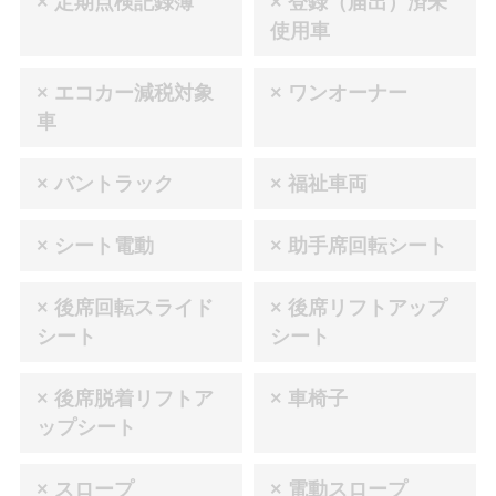
× 定期点検記録簿
× 登録（届出）済未
使用車
× エコカー減税対象
× ワンオーナー
車
× バントラック
× 福祉車両
× シート電動
× 助手席回転シート
× 後席回転スライド
× 後席リフトアップ
シート
シート
× 後席脱着リフトア
× 車椅子
ップシート
× スロープ
× 電動スロープ