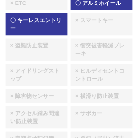
× ETC
〇 アルミホイール
〇 キーレスエントリ
× スマートキー
ー
× 盗難防止装置
× 衝突被害軽減ブレ
ーキ
× アイドリングスト
× ヒルディセントコ
ップ
ントロール
× 障害物センサー
× 横滑り防止装置
× アクセル踏み間違
× サポカー
い防止装置