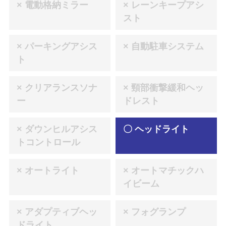
× 電動格納ミラー
× レーンキープアシ
スト
× パーキングアシス
× 自動駐車システム
ト
× クリアランスソナ
× 頸部衝撃緩和ヘッ
ー
ドレスト
× ダウンヒルアシス
〇 ヘッドライト
トコントロール
× オートライト
× オートマチックハ
イビーム
× アダプティブヘッ
× フォグランプ
ドライト