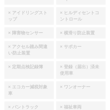
× アイドリングスト
× ヒルディセントコ
ップ
ントロール
× 障害物センサー
× 横滑り防止装置
× アクセル踏み間違
× サポカー
い防止装置
× 定期点検記録簿
× 登録（届出）済未
使用車
× エコカー減税対象
× ワンオーナー
車
× バントラック
× 福祉車両