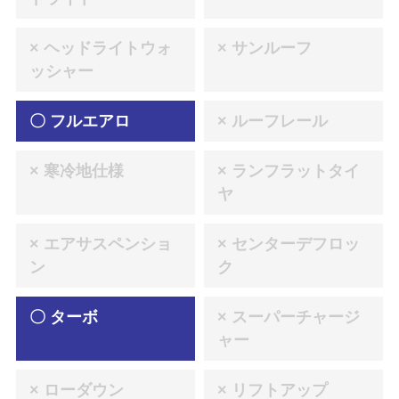
× ヘッドライトウォ
× サンルーフ
ッシャー
〇 フルエアロ
× ルーフレール
× 寒冷地仕様
× ランフラットタイ
ヤ
× エアサスペンショ
× センターデフロッ
ン
ク
〇 ターボ
× スーパーチャージ
ャー
× ローダウン
× リフトアップ