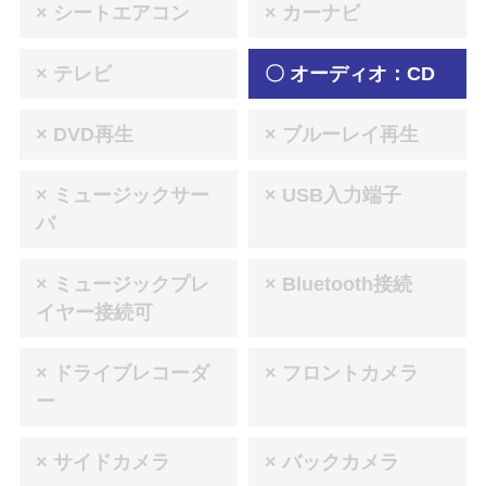
× シートエアコン
× カーナビ
× テレビ
〇 オーディオ：CD
× DVD再生
× ブルーレイ再生
× ミュージックサー
× USB入力端子
バ
× ミュージックプレ
× Bluetooth接続
イヤー接続可
× ドライブレコーダ
× フロントカメラ
ー
× サイドカメラ
× バックカメラ