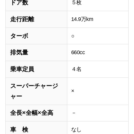
ドア数
５枚
走行距離
14.9万km
ターボ
○
排気量
660cc
乗車定員
４名
スーパーチャージ
×
ャー
全長×全幅×全高
－
車 検
なし