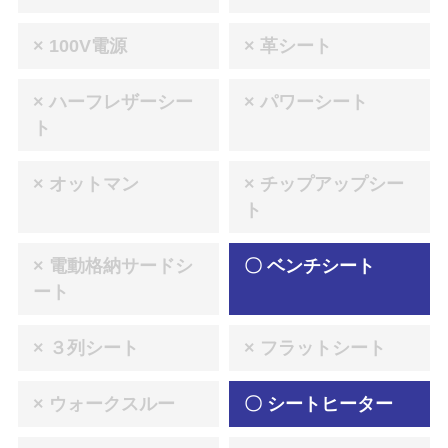
× 100V電源
× 革シート
× ハーフレザーシー
× パワーシート
ト
× オットマン
× チップアップシー
ト
× 電動格納サードシ
〇 ベンチシート
ート
× ３列シート
× フラットシート
× ウォークスルー
〇 シートヒーター