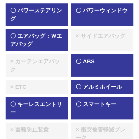
〇 パワーステアリン
〇 パワーウィンドウ
グ
〇 エアバッグ：Ｗエ
× サイドエアバッグ
アバッグ
× カーテンエアバッ
〇 ABS
ク
× ETC
〇 アルミホイール
〇 キーレスエントリ
〇 スマートキー
ー
× 盗難防止装置
× 衝突被害軽減ブレ
ーキ