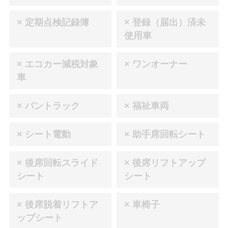
× 定期点検記録簿
× 登録（届出）済未
使用車
× エコカー減税対象
× ワンオーナー
車
× バントラック
× 福祉車両
× シート電動
× 助手席回転シート
× 後席回転スライド
× 後席リフトアップ
シート
シート
× 後席脱着リフトア
× 車椅子
ップシート