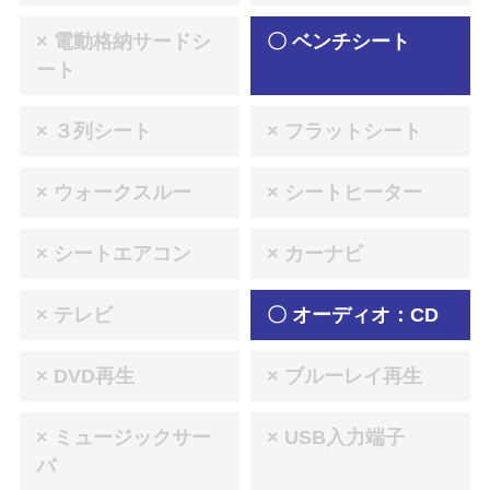
× 電動格納サードシ
〇 ベンチシート
ート
× ３列シート
× フラットシート
× ウォークスルー
× シートヒーター
× シートエアコン
× カーナビ
× テレビ
〇 オーディオ：CD
× DVD再生
× ブルーレイ再生
× ミュージックサー
× USB入力端子
バ