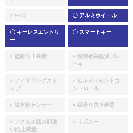
× ETC
〇 アルミホイール
〇 キーレスエントリ
〇 スマートキー
ー
× 盗難防止装置
× 衝突被害軽減ブレ
ーキ
× アイドリングスト
× ヒルディセントコ
ップ
ントロール
× 障害物センサー
× 横滑り防止装置
× アクセル踏み間違
× サポカー
い防止装置