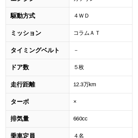
駆動方式
４ＷＤ
ミッション
コラムＡＴ
タイミングベルト
－
ドア数
５枚
走行距離
12.3万km
ターボ
×
排気量
660cc
乗車定員
４名