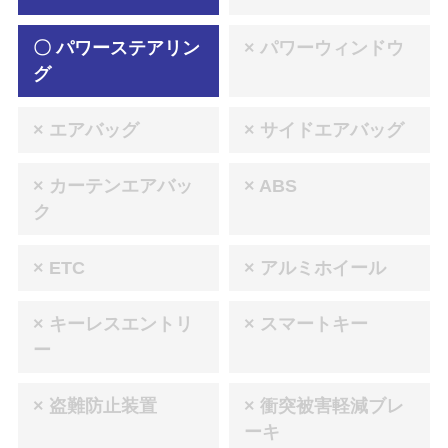
〇 パワーステアリン
× パワーウィンドウ
グ
× エアバッグ
× サイドエアバッグ
× カーテンエアバッ
× ABS
ク
× ETC
× アルミホイール
× キーレスエントリ
× スマートキー
ー
× 盗難防止装置
× 衝突被害軽減ブレ
ーキ