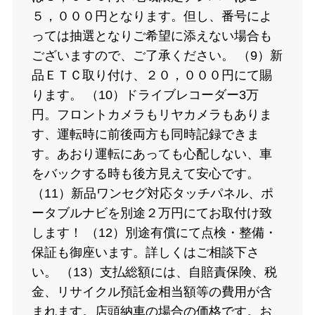
５，０００円となります。但し、番号によ
っては抽選となりご希望に添えない場合も
ございますので、ご了承ください。 （9）新
品ＥＴＣ取り付け、２０，０００円にて賜
ります。 （10）ドライブレコーダー3万
円。フロントカメラもリヤカメラもありま
す、運転時に前後両方も同時記録できま
す。あおり運転にあっても心配しない、車
をバックする時も後方見えて安心です。
（11）新品ワンセグ対応タッチパネル、ポ
ータブルナビを別途２万円にてお取付け致
します！ （12）別途有償にて点検・整備・
保証も御座います。詳しくはご相談下さ
い。 （13）支払総額には、自賠責保険、税
金、リサイクル預託金相当額等の費用が含
まれます。店頭納車の場合の価格です。お