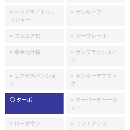
× ヘッドライトウォ
× サンルーフ
ッシャー
× フルエアロ
× ルーフレール
× 寒冷地仕様
× ランフラットタイ
ヤ
× エアサスペンショ
× センターデフロッ
ン
ク
〇 ターボ
× スーパーチャージ
ャー
× ローダウン
× リフトアップ