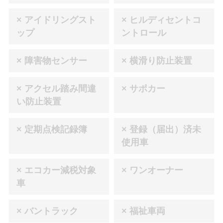
× アイドリングスト
× ヒルディセントコ
ップ
ントロール
× 障害物センサー
× 横滑り防止装置
× アクセル踏み間違
× サポカー
い防止装置
× 定期点検記録簿
× 登録（届出）済未
使用車
× エコカー減税対象
× ワンオーナー
車
× バントラック
× 福祉車両