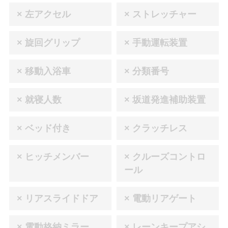
× 左アクセル
× ストレッチャー
× 旋回グリップ
× 手動運転装置
× 移動入浴車
× 分類番号
× 就寝人数
× 坂道発進補助装置
× ベッド付き
× クラッチレス
× ヒッチメンバー
× クルーズコントロ
ール
× リアスライドドア
× 電動リアゲート
× 電動格納ミラー
× レーンキープアシ