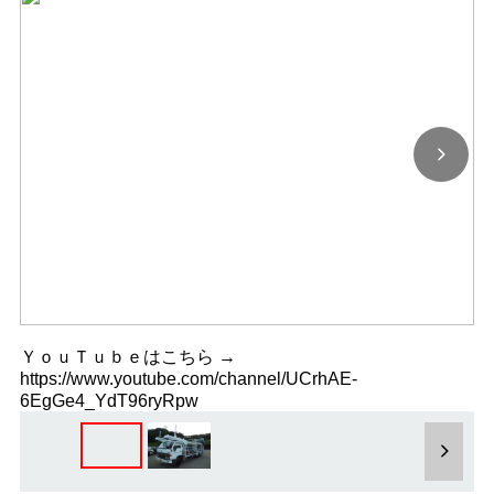
ＹｏｕＴｕｂｅはこちら →
https://www.youtube.com/channel/UCrhAE-
6EgGe4_YdT96ryRpw