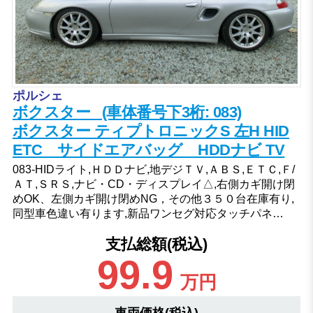
ポルシェ
ボクスター (車体番号下3桁: 083)
ボクスター ティプトロニックS 左H HID
ETC サイドエアバッグ HDDナビ TV
083-HIDライト,ＨＤＤナビ,地デジＴＶ,ＡＢＳ,ＥＴＣ,Ｆ/
ＡＴ,ＳＲＳ,ナビ・CD・ディスプレイ△,右側カギ開け閉
めOK、左側カギ開け閉めNG，その他３５０台在庫有り,
同型車色違い有ります,新品ワンセグ対応タッチパネ…
支払総額(税込)
99.9
万円