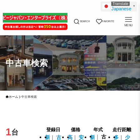
▼
Japanese
SEARCH
FAVORITE
MENU
中古車検索
ホーム
中古車検索
1
登録日
価格
年式
走行距離
古
新
古
高
安
新
多
少